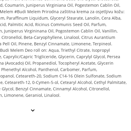
cid, Coumarin, Juniperus Virginiana Oil, Pogestemon Cablin Oil,
. Melem #Budi Melem Prirodna zaštitna krema za osjetljivu kožu:
um, Paraffinum Liquidum, Glyceryl Stearate, Lanolin, Cera Alba,
Acid, Palmitic Acid, Ricinus Communis Seed Oil, Parfum,
, Juniperus Virgininana Oil, Pogostemon Cablin Oil, Vanillin,
, Citronellol, Beta-Caryophyllene, Linalool, Citrus Aurantium
 Pell Oil, Pinene, Benzyl Cinnamate, Limonene, Terpineol.
udi Melem Deo roll on: Aqua, Triethyl Citrate, Isopropyl
, Caprylic/Capric Trigliceride, Glycerin, Caprylyl Glycol, Persea
ma (Avocado) Oil, Propanediol, Tocopheryl Acetate, Glycerin
, Phenethyl Alcohol, Panthenol, Carbomer, Parfum,
opanol, Ceteareth-20, Sodium C14-16 Olein Sulfonate, Sodium
e, Ceteareth-12, 0-Cymen-5-ol, Cetearyl Alcohol, Cethyl Palmitate,
 Glycol, Benzyl Cinnamate, Cinnamyl Alcohol, Citronellol,
, Limonene, Geraniol, Linalool.