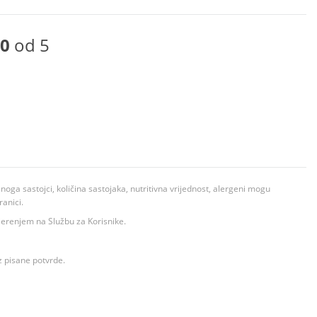
0
od 5
ga sastojci, količina sastojaka, nutritivna vrijednost, alergeni mogu
ranici.
ovjerenjem na Službu za Korisnike.
z pisane potvrde.