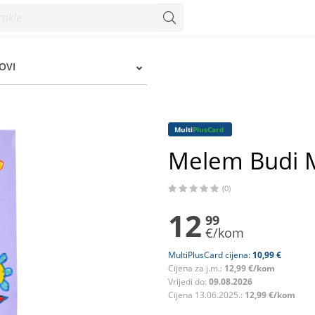
zum
OVI
Multi
PlusCard
Melem Budi M
(0)
12
99
€/kom
MultiPlusCard cijena:
10,99 €
Cijena za j.m.:
12,99 €/kom
Vrijedi do:
09.08.2026
Cijena 13.06.2025.:
12,99 €/kom