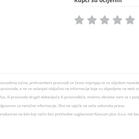
Kupci su ocijenili
oizvodima točna, prehrambeni proizvodi se često mijenjaju te se slijedom navedeno
ju proizvoda, a ne se oslanjati isključivo na informacije koje su objavljene na web st
 K Plus, ili proizvoda drugih dobavljača ili proizvođača, molimo obratite nam se s p
 odgovoran za netočne informacije. Ovo ne utječe na vaša zakonska prava.
roducirati na bilo koji način bez prethodne suglasnosti Konzum plus d.o.o. niti be