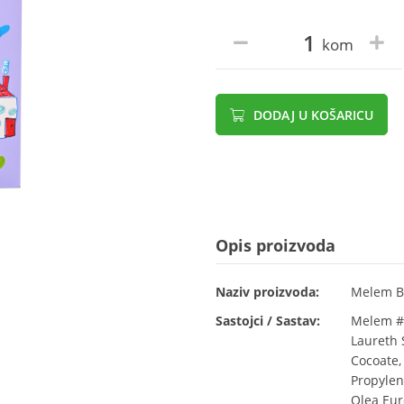
kom
DODAJ U KOŠARICU
Opis proizvoda
Naziv proizvoda:
Melem Bu
Sastojci / Sastav:
Melem #B
Laureth 
Cocoate,
Propylen
Olea Eur