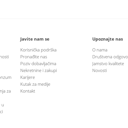
Javite nam se
Upoznajte nas
Korisnička podrška
O nama
nosti
Pronađite nas
Društvena odgovo
Poziv dobavljačima
Jamstvo kvalitete
Nekretnine i zakupi
Novosti
 Konzum
Karijere
Kutak za medije
anja za
Kontakt
e u
ci