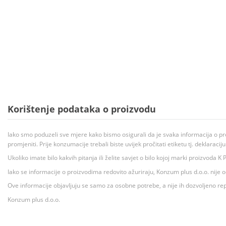
Korištenje podataka o proizvodu
Iako smo poduzeli sve mjere kako bismo osigurali da je svaka informacija o pr
promjeniti. Prije konzumacije trebali biste uvijek pročitati etiketu tj. deklaraci
Ukoliko imate bilo kakvih pitanja ili želite savjet o bilo kojoj marki proizvoda
Iako se informacije o proizvodima redovito ažuriraju, Konzum plus d.o.o. nije
Ove informacije objavljuju se samo za osobne potrebe, a nije ih dozvoljeno rep
Konzum plus d.o.o.