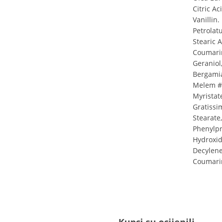
Citric A
Vanillin
Petrolat
Stearic 
Coumarin
Geraniol
Bergamia
Melem #B
Myristate
Gratissi
Stearate
Phenylpr
Hydroxid
Decylene
Coumarin