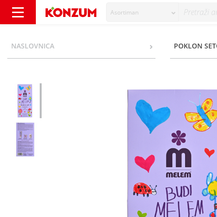
Asortiman
Melem Budi Melem fresh&soft set 3/1 - Kon
NASLOVNICA
POKLON SET