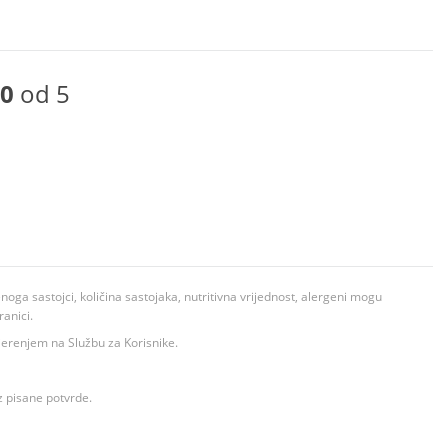
0
od 5
ga sastojci, količina sastojaka, nutritivna vrijednost, alergeni mogu
ranici.
ovjerenjem na Službu za Korisnike.
z pisane potvrde.