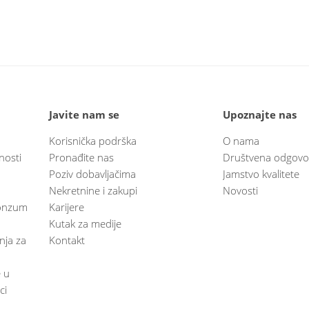
Javite nam se
Upoznajte nas
Korisnička podrška
O nama
nosti
Pronađite nas
Društvena odgovo
Poziv dobavljačima
Jamstvo kvalitete
Nekretnine i zakupi
Novosti
 Konzum
Karijere
Kutak za medije
anja za
Kontakt
e u
ci