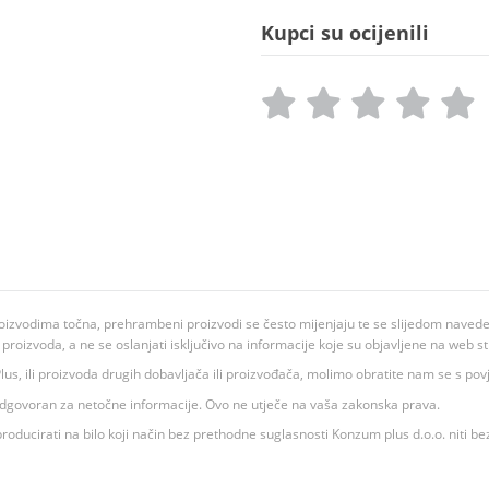
Kupci su ocijenili
oizvodima točna, prehrambeni proizvodi se često mijenjaju te se slijedom navedeno
ju proizvoda, a ne se oslanjati isključivo na informacije koje su objavljene na web st
 K Plus, ili proizvoda drugih dobavljača ili proizvođača, molimo obratite nam se s p
 odgovoran za netočne informacije. Ovo ne utječe na vaša zakonska prava.
roducirati na bilo koji način bez prethodne suglasnosti Konzum plus d.o.o. niti be