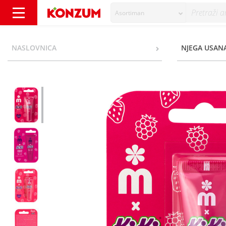
Asortiman
Melem Ki-Ki Berry Ulje u boji za njegu usa
NASLOVNICA
NJEGA USAN