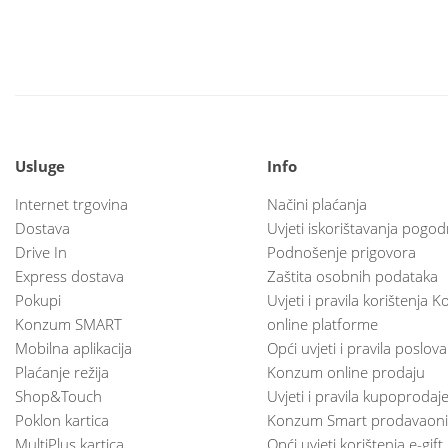
Usluge
Info
Internet trgovina
Načini plaćanja
Dostava
Uvjeti iskorištavanja pogod
Drive In
Podnošenje prigovora
Express dostava
Zaštita osobnih podataka
Pokupi
Uvjeti i pravila korištenja
Konzum SMART
online platforme
Mobilna aplikacija
Opći uvjeti i pravila poslov
Plaćanje režija
Konzum online prodaju
Shop&Touch
Uvjeti i pravila kupoprodaj
Poklon kartica
Konzum Smart prodavaoni
MultiPlus kartica
Opći uvjeti korištenja e-gift