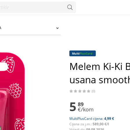
na smooth&shiny 10 ml - Konzum
A
Multi
PlusCard
Melem Ki-Ki B
usana smoot
(0)
5
89
€/kom
MultiPlusCard cijena:
4,99 €
Cijena za j.m.:
589,00 €/l
Vrijedi do:
09.08.2026