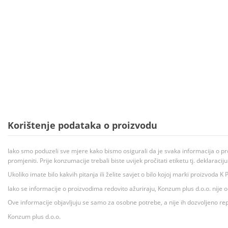
Korištenje podataka o proizvodu
Iako smo poduzeli sve mjere kako bismo osigurali da je svaka informacija o pr
promjeniti. Prije konzumacije trebali biste uvijek pročitati etiketu tj. deklaraci
Ukoliko imate bilo kakvih pitanja ili želite savjet o bilo kojoj marki proizvoda
Iako se informacije o proizvodima redovito ažuriraju, Konzum plus d.o.o. nije
Ove informacije objavljuju se samo za osobne potrebe, a nije ih dozvoljeno rep
Konzum plus d.o.o.