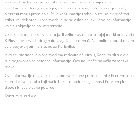
proizvodima točna, prehrambeni proizvodi se često mijenjaju te se
slijedom navedenoga sastojci, količina sastojaka, nutritivna vrijednost,
alergeni mogu promjeniti. Prije konzumacije trebali biste uvijek pročitati
etiketu tj. deklaraciju proizvoda, a ne se oslanjati isključivo na informacije
koje su objavljene na web stranici.
Ukoliko imate bilo kakvih pitanja ili želite savjet o bilo kojoj marki proizvoda
K Plus, ili proizvoda drugih dobavljača ili proizvođača, molimo obratite nam
se s povjerenjem na Službu za Korisnike.
Iako se informacije o proizvodima redovito ažuriraju, Konzum plus d.o.o.
nije odgovoran za netočne informacije. Ovo ne utječe na vaša zakonska
prava.
Ove informacije objavljuju se samo za osobne potrebe, a nije ih dozvoljeno
reproducirati na bilo koji način bez prethodne suglasnosti Konzum plus
d.o.o. niti bez pisane potvrde.
Konzum plus d.o.o.