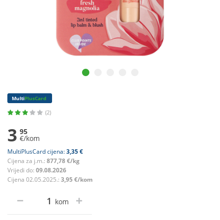
Multi
PlusCard
(2)
3
95
€/kom
MultiPlusCard cijena:
3,35 €
Cijena za j.m.:
877,78 €/kg
Vrijedi do:
09.08.2026
Cijena 02.05.2025.:
3,95 €/kom
kom