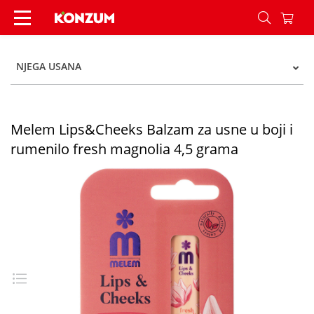
Melem Lips&Cheeks Balzam za usne u boji i rum
NJEGA USANA
Melem Lips&Cheeks Balzam za usne u boji i
rumenilo fresh magnolia 4,5 grama