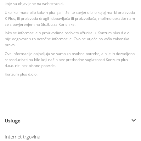
koje su objavljene na web stranici.
Ukoliko imate bilo kakvih pitanja ili želite savjet o bilo kojoj marki proizvoda
K Plus, ili proizvoda drugih dobavljača ili proizvođača, molimo obratite nam
se s povjerenjem na Službu za Korisnike.
Iako se informacije o proizvodima redovito ažuriraju, Konzum plus d.o.o.
nije odgovoran za netočne informacije. Ovo ne utječe na vaša zakonska
prava.
Ove informacije objavljuju se samo za osobne potrebe, a nije ih dozvoljeno
reproducirati na bilo koji način bez prethodne suglasnosti Konzum plus
d.o.o. niti bez pisane potvrde.
Konzum plus d.o.o.
Usluge
Internet trgovina