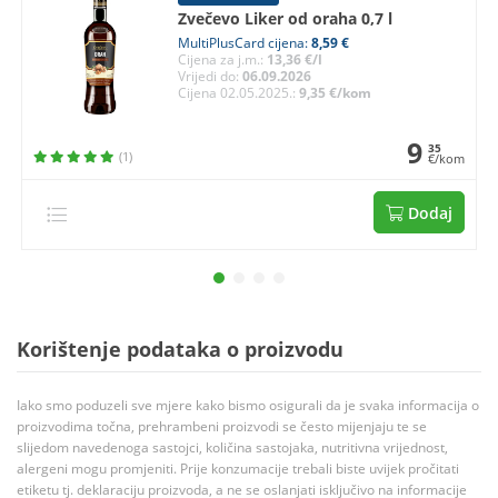
Zvečevo Liker od oraha 0,7 l
MultiPlusCard cijena:
8,59 €
Cijena za j.m.:
13,36 €/l
Vrijedi do:
06.09.2026
Cijena 02.05.2025.:
9,35 €/kom
9
35
(1)
€/kom
Dodaj
Korištenje podataka o proizvodu
Iako smo poduzeli sve mjere kako bismo osigurali da je svaka informacija o
proizvodima točna, prehrambeni proizvodi se često mijenjaju te se
slijedom navedenoga sastojci, količina sastojaka, nutritivna vrijednost,
alergeni mogu promjeniti. Prije konzumacije trebali biste uvijek pročitati
etiketu tj. deklaraciju proizvoda, a ne se oslanjati isključivo na informacije