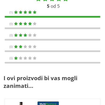
5
od 5
(1)
(0)
(0)
(0)
(0)
I ovi proizvodi bi vas mogli
zanimati...
Multi
PlusCard