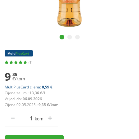
Multi
PlusCard
(1)
9
35
€/kom
MultiPlusCard cijena:
8,59 €
Cijena za j.m.:
13,36 €/l
Vrijedi do:
06.09.2026
Cijena 02.05.2025.:
9,35 €/kom
kom