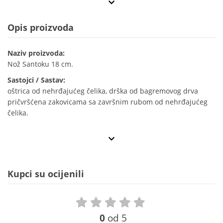
Opis proizvoda
Naziv proizvoda:
Nož Santoku 18 cm.
Sastojci / Sastav:
oštrica od nehrđajućeg čelika, drška od bagremovog drva
pričvršćena zakovicama sa završnim rubom od nehrđajućeg
čelika.
Kupci su ocijenili
0
od 5