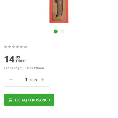
(0)
14
99
€/kom
Cijena za j.m.:
14,99 €/kom
kom
DODAJ U KOŠARICU