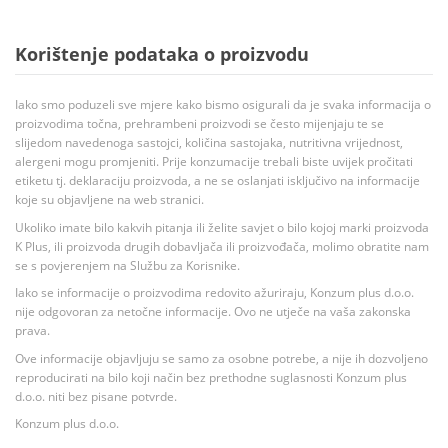
Korištenje podataka o proizvodu
Iako smo poduzeli sve mjere kako bismo osigurali da je svaka informacija o
proizvodima točna, prehrambeni proizvodi se često mijenjaju te se
slijedom navedenoga sastojci, količina sastojaka, nutritivna vrijednost,
alergeni mogu promjeniti. Prije konzumacije trebali biste uvijek pročitati
etiketu tj. deklaraciju proizvoda, a ne se oslanjati isključivo na informacije
koje su objavljene na web stranici.
Ukoliko imate bilo kakvih pitanja ili želite savjet o bilo kojoj marki proizvoda
K Plus, ili proizvoda drugih dobavljača ili proizvođača, molimo obratite nam
se s povjerenjem na Službu za Korisnike.
Iako se informacije o proizvodima redovito ažuriraju, Konzum plus d.o.o.
nije odgovoran za netočne informacije. Ovo ne utječe na vaša zakonska
prava.
Ove informacije objavljuju se samo za osobne potrebe, a nije ih dozvoljeno
reproducirati na bilo koji način bez prethodne suglasnosti Konzum plus
d.o.o. niti bez pisane potvrde.
Konzum plus d.o.o.