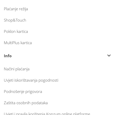
Plaćanje režija
Shop&Touch
Poklon kartica
MultiPlus kartica
Info
Načini plaćanja
Uvjeti iskorištavanja pogodnosti
Podnošenje prigovora
Zaštita osobnih podataka
Uvjeti i pravila korištenja Konzum online platforme