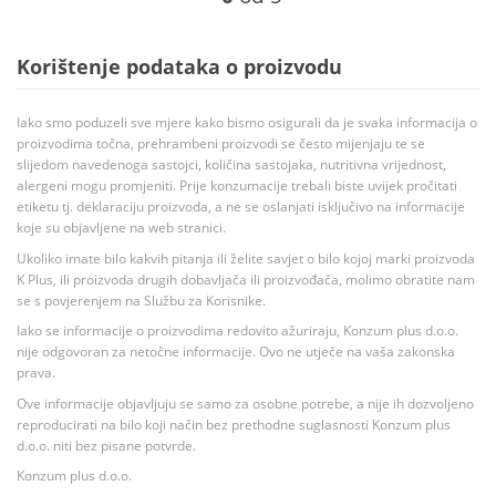
Korištenje podataka o proizvodu
Iako smo poduzeli sve mjere kako bismo osigurali da je svaka informacija o
proizvodima točna, prehrambeni proizvodi se često mijenjaju te se
slijedom navedenoga sastojci, količina sastojaka, nutritivna vrijednost,
alergeni mogu promjeniti. Prije konzumacije trebali biste uvijek pročitati
etiketu tj. deklaraciju proizvoda, a ne se oslanjati isključivo na informacije
koje su objavljene na web stranici.
Ukoliko imate bilo kakvih pitanja ili želite savjet o bilo kojoj marki proizvoda
K Plus, ili proizvoda drugih dobavljača ili proizvođača, molimo obratite nam
se s povjerenjem na Službu za Korisnike.
Iako se informacije o proizvodima redovito ažuriraju, Konzum plus d.o.o.
nije odgovoran za netočne informacije. Ovo ne utječe na vaša zakonska
prava.
Ove informacije objavljuju se samo za osobne potrebe, a nije ih dozvoljeno
reproducirati na bilo koji način bez prethodne suglasnosti Konzum plus
d.o.o. niti bez pisane potvrde.
Konzum plus d.o.o.