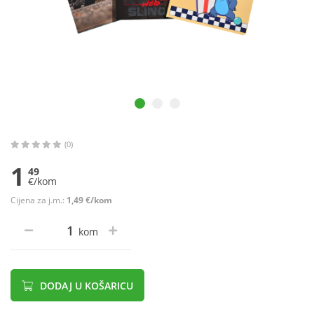
(0)
1
49
€/kom
Cijena za j.m.:
1,49 €/kom
kom
DODAJ U KOŠARICU