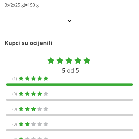
3x(2x25 g)=150 g
Kupci su ocijenili
5
od 5
(1)
(0)
(0)
(0)