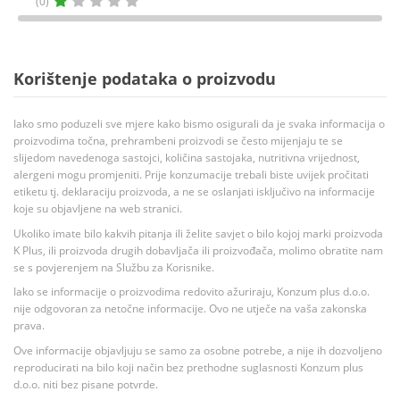
(0)
Korištenje podataka o proizvodu
Iako smo poduzeli sve mjere kako bismo osigurali da je svaka informacija o
proizvodima točna, prehrambeni proizvodi se često mijenjaju te se
slijedom navedenoga sastojci, količina sastojaka, nutritivna vrijednost,
alergeni mogu promjeniti. Prije konzumacije trebali biste uvijek pročitati
etiketu tj. deklaraciju proizvoda, a ne se oslanjati isključivo na informacije
koje su objavljene na web stranici.
Ukoliko imate bilo kakvih pitanja ili želite savjet o bilo kojoj marki proizvoda
K Plus, ili proizvoda drugih dobavljača ili proizvođača, molimo obratite nam
se s povjerenjem na Službu za Korisnike.
Iako se informacije o proizvodima redovito ažuriraju, Konzum plus d.o.o.
nije odgovoran za netočne informacije. Ovo ne utječe na vaša zakonska
prava.
Ove informacije objavljuju se samo za osobne potrebe, a nije ih dozvoljeno
reproducirati na bilo koji način bez prethodne suglasnosti Konzum plus
d.o.o. niti bez pisane potvrde.