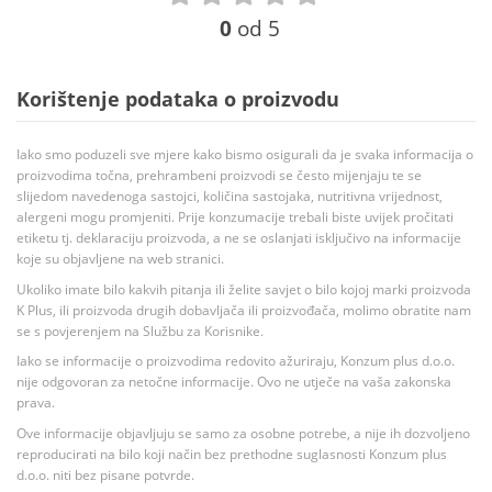
0
od 5
Korištenje podataka o proizvodu
Iako smo poduzeli sve mjere kako bismo osigurali da je svaka informacija o
proizvodima točna, prehrambeni proizvodi se često mijenjaju te se
slijedom navedenoga sastojci, količina sastojaka, nutritivna vrijednost,
alergeni mogu promjeniti. Prije konzumacije trebali biste uvijek pročitati
etiketu tj. deklaraciju proizvoda, a ne se oslanjati isključivo na informacije
koje su objavljene na web stranici.
Ukoliko imate bilo kakvih pitanja ili želite savjet o bilo kojoj marki proizvoda
K Plus, ili proizvoda drugih dobavljača ili proizvođača, molimo obratite nam
se s povjerenjem na Službu za Korisnike.
Iako se informacije o proizvodima redovito ažuriraju, Konzum plus d.o.o.
nije odgovoran za netočne informacije. Ovo ne utječe na vaša zakonska
prava.
Ove informacije objavljuju se samo za osobne potrebe, a nije ih dozvoljeno
reproducirati na bilo koji način bez prethodne suglasnosti Konzum plus
d.o.o. niti bez pisane potvrde.