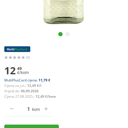
Multi
PlusCard
(0)
12
49
€/kom
MultiPlusCard cijena:
11,79 €
Cijena za j.m.:
12,49 €/l
Vrijedi do:
06.09.2026
Cijena 27.08.2025.:
12,49 €/kom
kom