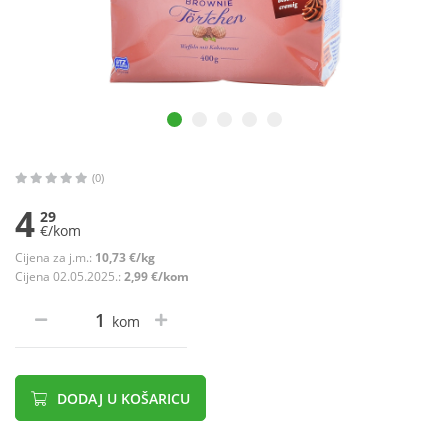
(0)
4
29
€/kom
Cijena za j.m.:
10,73 €/kg
Cijena 02.05.2025.:
2,99 €/kom
kom
DODAJ U KOŠARICU