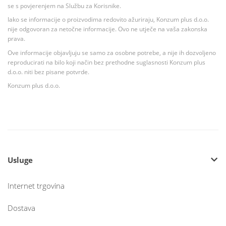
se s povjerenjem na Službu za Korisnike.
Iako se informacije o proizvodima redovito ažuriraju, Konzum plus d.o.o.
nije odgovoran za netočne informacije. Ovo ne utječe na vaša zakonska
prava.
Ove informacije objavljuju se samo za osobne potrebe, a nije ih dozvoljeno
reproducirati na bilo koji način bez prethodne suglasnosti Konzum plus
d.o.o. niti bez pisane potvrde.
Konzum plus d.o.o.
Usluge
Internet trgovina
Dostava