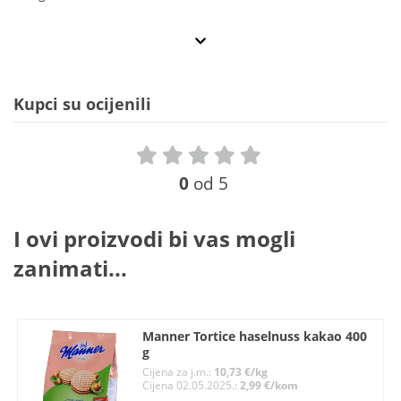
Kupci su ocijenili
0
od 5
I ovi proizvodi bi vas mogli
zanimati...
Manner Tortice haselnuss kakao 400
g
Cijena za j.m.:
10,73 €/kg
Cijena 02.05.2025.:
2,99 €/kom