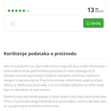
13
99
(2)
€/kom
Dodaj
Korištenje podataka o proizvodu
Iako smo poduzeli sve mjere kako bismo osigurali da je svaka informacija o
proizvodima točna, prehrambeni proizvodi se često mijenjaju te se
slijedom navedenoga sastojci, količina sastojaka, nutritivna vrijednost,
alergeni mogu promjeniti. Prije konzumacije trebali biste uvijek pročitati
etiketu tj. deklaraciju proizvoda, a ne se oslanjati isključivo na informacije
koje su objavljene na web stranici.
Ukoliko imate bilo kakvih pitanja ili želite savjet o bilo kojoj marki proizvoda
K Plus, ili proizvoda drugih dobavljača ili proizvođača, molimo obratite nam
se s povjerenjem na Službu za Korisnike.