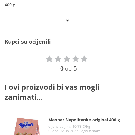
400 g
Kupci su ocijenili
0
od 5
I ovi proizvodi bi vas mogli
zanimati...
Manner Napolitanke original 400 g
Cijena za j.m.:
10,73 €/kg
Cijena 02.05.2025.:
2,99 €/kom