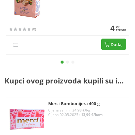
4
29
(0)
€/kom
Dodaj
Kupci ovog proizvoda kupili su i...
Merci Bombonijera 400 g
Cijena za j.m.:
34,98 €/kg
Cijena 02.05.2025.:
13,99 €/kom