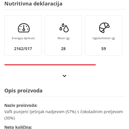
Nutritivna deklaracija
Energija (kJ/kcal)
Masti (g)
Ugljikohidrati (g)
2162/517
28
59
Opis proizvoda
Naziv proizvoda:
Vafli punjeni lješnjak nadjevom (57%) s čokoladnim preljevom
(30%)
Neto količina: