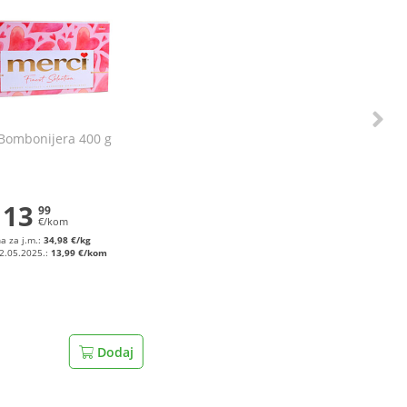
Bombonijera 400 g
13
99
€/kom
na za j.m.:
34,98 €/kg
02.05.2025.:
13,99 €/kom
Dodaj