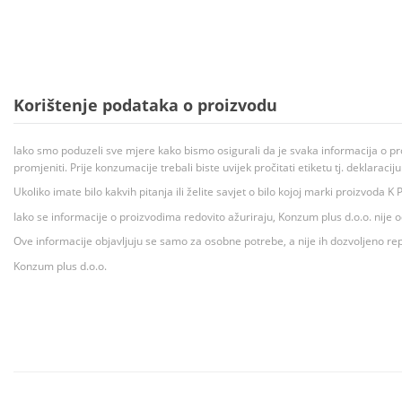
Korištenje podataka o proizvodu
Iako smo poduzeli sve mjere kako bismo osigurali da je svaka informacija o pr
promjeniti. Prije konzumacije trebali biste uvijek pročitati etiketu tj. deklaraci
Ukoliko imate bilo kakvih pitanja ili želite savjet o bilo kojoj marki proizvoda
Iako se informacije o proizvodima redovito ažuriraju, Konzum plus d.o.o. nije
Ove informacije objavljuju se samo za osobne potrebe, a nije ih dozvoljeno rep
Konzum plus d.o.o.