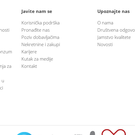
Javite nam se
Upoznajte nas
Korisnička podrška
O nama
nosti
Pronađite nas
Društvena odgovo
Poziv dobavljačima
Jamstvo kvalitete
Nekretnine i zakupi
Novosti
 Konzum
Karijere
Kutak za medije
anja za
Kontakt
e u
ci