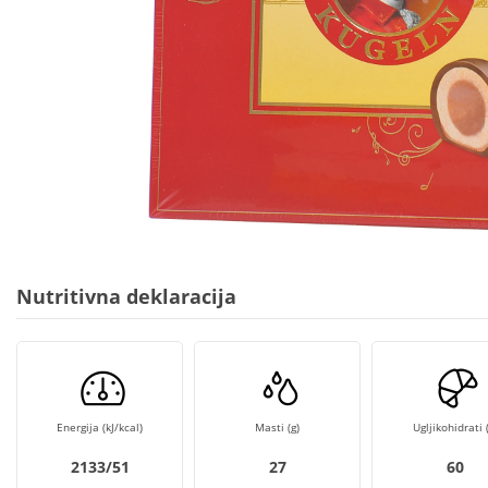
Nutritivna deklaracija
Energija (kJ/kcal)
Masti (g)
Ugljikohidrati (
2133/51
27
60