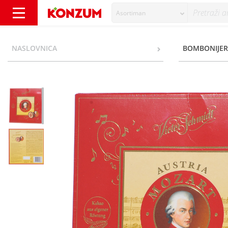
Asortiman
Manner Mozart Praline 247 g - Konzum
NASLOVNICA
BOMBONIJER