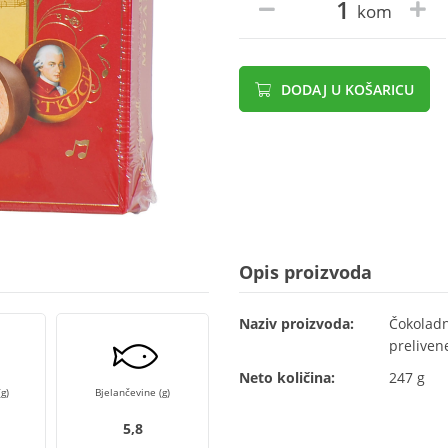
kom
DODAJ U KOŠARICU
Opis proizvoda
Naziv proizvoda:
Čokoladn
preliven
Neto količina:
247 g
g)
Bjelančevine (g)
5,8