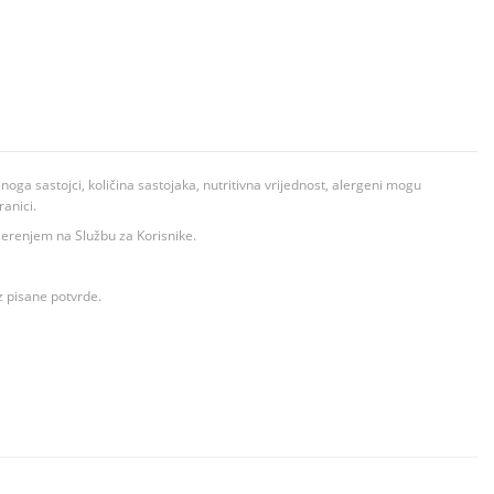
ga sastojci, količina sastojaka, nutritivna vrijednost, alergeni mogu
ranici.
ovjerenjem na Službu za Korisnike.
z pisane potvrde.