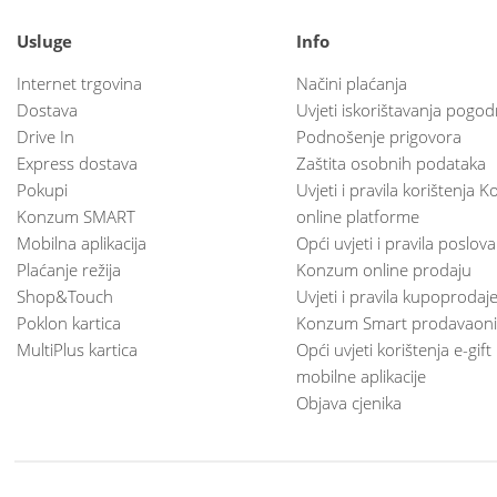
Usluge
Info
Internet trgovina
Načini plaćanja
Dostava
Uvjeti iskorištavanja pogod
Drive In
Podnošenje prigovora
Express dostava
Zaštita osobnih podataka
Pokupi
Uvjeti i pravila korištenja
Konzum SMART
online platforme
Mobilna aplikacija
Opći uvjeti i pravila poslov
Plaćanje režija
Konzum online prodaju
Shop&Touch
Uvjeti i pravila kupoprodaj
Poklon kartica
Konzum Smart prodavaoni
MultiPlus kartica
Opći uvjeti korištenja e-gift
mobilne aplikacije
Objava cjenika