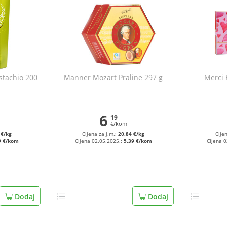
istachio 200
Manner Mozart Praline 297 g
Merci 
6
19
€/kom
 €/kg
Cijena za j.m.:
20,84 €/kg
Cije
9 €/kom
Cijena 02.05.2025.:
5,39 €/kom
Cijena 
Dodaj
Dodaj