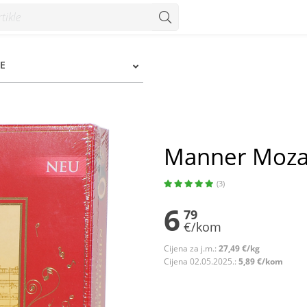
E
Manner Mozar
(3)
6
79
€/kom
Cijena za j.m.:
27,49 €/kg
Cijena 02.05.2025.:
5,89 €/kom