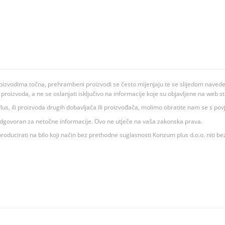
oizvodima točna, prehrambeni proizvodi se često mijenjaju te se slijedom navedeno
ju proizvoda, a ne se oslanjati isključivo na informacije koje su objavljene na web st
 K Plus, ili proizvoda drugih dobavljača ili proizvođača, molimo obratite nam se s p
 odgovoran za netočne informacije. Ovo ne utječe na vaša zakonska prava.
roducirati na bilo koji način bez prethodne suglasnosti Konzum plus d.o.o. niti be