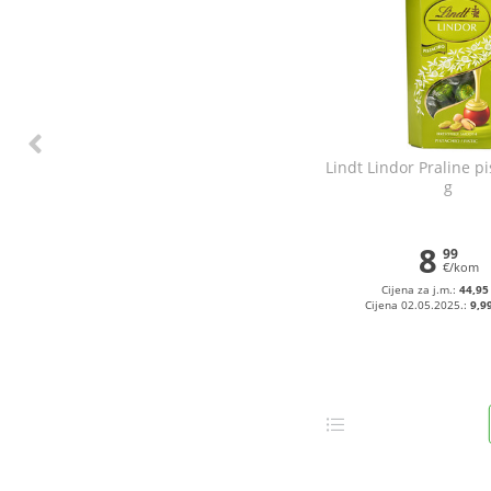
Lindt Lindor Praline p
g
8
99
€/kom
Cijena za j.m.:
44,95
Cijena 02.05.2025.:
9,9