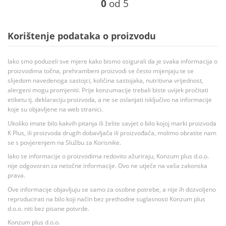
0
od 5
Korištenje podataka o proizvodu
Iako smo poduzeli sve mjere kako bismo osigurali da je svaka informacija o
proizvodima točna, prehrambeni proizvodi se često mijenjaju te se
slijedom navedenoga sastojci, količina sastojaka, nutritivna vrijednost,
alergeni mogu promjeniti. Prije konzumacije trebali biste uvijek pročitati
etiketu tj. deklaraciju proizvoda, a ne se oslanjati isključivo na informacije
koje su objavljene na web stranici.
Ukoliko imate bilo kakvih pitanja ili želite savjet o bilo kojoj marki proizvoda
K Plus, ili proizvoda drugih dobavljača ili proizvođača, molimo obratite nam
se s povjerenjem na Službu za Korisnike.
Iako se informacije o proizvodima redovito ažuriraju, Konzum plus d.o.o.
nije odgovoran za netočne informacije. Ovo ne utječe na vaša zakonska
prava.
Ove informacije objavljuju se samo za osobne potrebe, a nije ih dozvoljeno
reproducirati na bilo koji način bez prethodne suglasnosti Konzum plus
d.o.o. niti bez pisane potvrde.
Konzum plus d.o.o.