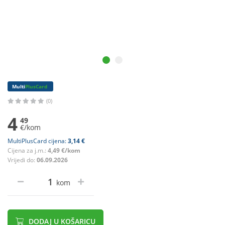
Multi
PlusCard
(0)
4
49
€/kom
MultiPlusCard cijena:
3,14 €
Cijena za j.m.:
4,49 €/kom
Vrijedi do:
06.09.2026
kom
DODAJ U KOŠARICU