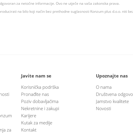
 odgovoran za netočne informacije. Ovo ne utječe na vaša zakonska prava.
roducirati na bilo koji način bez prethodne suglasnosti Konzum plus d.o.o. niti be
Javite nam se
Upoznajte nas
Korisnička podrška
O nama
nosti
Pronađite nas
Društvena odgovo
Poziv dobavljačima
Jamstvo kvalitete
Nekretnine i zakupi
Novosti
 Konzum
Karijere
Kutak za medije
anja za
Kontakt