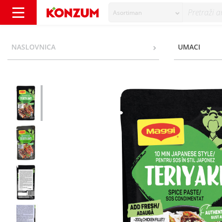
Asortiman
Maggi Teriyaki Umak za kuhanje 65 g - Konz
NASLOVNICA
UMACI