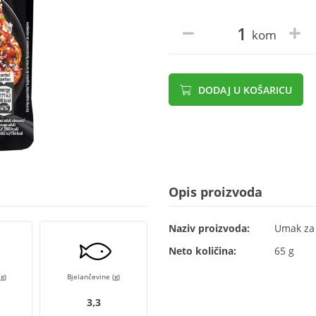
kom
DODAJ U KOŠARICU
Opis proizvoda
Naziv proizvoda:
Umak za 
Neto količina:
65 g
g)
Bjelančevine (g)
3,3