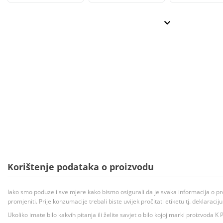
Korištenje podataka o proizvodu
Iako smo poduzeli sve mjere kako bismo osigurali da je svaka informacija o pr
promjeniti. Prije konzumacije trebali biste uvijek pročitati etiketu tj. deklaraci
Ukoliko imate bilo kakvih pitanja ili želite savjet o bilo kojoj marki proizvoda