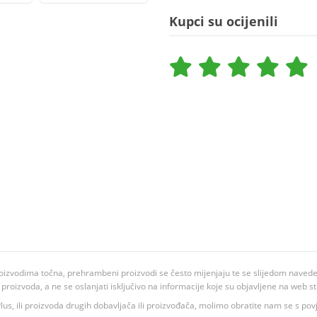
Kupci su ocijenili
oizvodima točna, prehrambeni proizvodi se često mijenjaju te se slijedom navedeno
ju proizvoda, a ne se oslanjati isključivo na informacije koje su objavljene na web st
 K Plus, ili proizvoda drugih dobavljača ili proizvođača, molimo obratite nam se s p