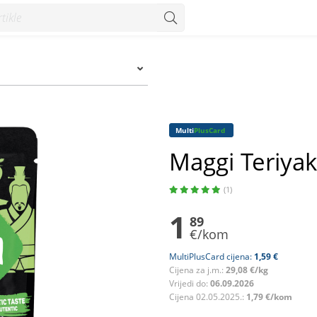
um
Multi
PlusCard
Maggi Teriya
(1)
1
89
€/kom
MultiPlusCard cijena:
1,59 €
Cijena za j.m.:
29,08 €/kg
Vrijedi do:
06.09.2026
Cijena 02.05.2025.:
1,79 €/kom