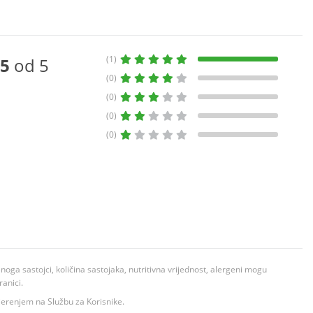
(1)
5
od 5
(0)
(0)
(0)
(0)
ga sastojci, količina sastojaka, nutritivna vrijednost, alergeni mogu
ranici.
ovjerenjem na Službu za Korisnike.