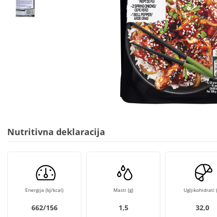
Nutritivna deklaracija
Energija (kJ/kcal)
Masti (g)
Ugljikohidrati (
662/156
1,5
32,0