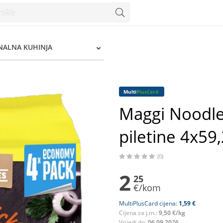
tine 4x59,2 g - Konzum
NALNA KUHINJA
Multi
PlusCard
Maggi Noodle
piletine 4x59,
(0)
2
25
€/kom
MultiPlusCard cijena:
1,59 €
Cijena za j.m.:
9,50 €/kg
Vrijedi do:
06.09.2026