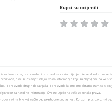
Kupci su ocijenili
oizvodima točna, prehrambeni proizvodi se često mijenjaju te se slijedom navedeno
ju proizvoda, a ne se oslanjati isključivo na informacije koje su objavljene na web st
 K Plus, ili proizvoda drugih dobavljača ili proizvođača, molimo obratite nam se s p
 odgovoran za netočne informacije. Ovo ne utječe na vaša zakonska prava.
roducirati na bilo koji način bez prethodne suglasnosti Konzum plus d.o.o. niti be