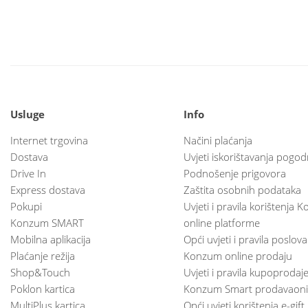
Usluge
Info
Internet trgovina
Načini plaćanja
Dostava
Uvjeti iskorištavanja pogod
Drive In
Podnošenje prigovora
Express dostava
Zaštita osobnih podataka
Pokupi
Uvjeti i pravila korištenja
Konzum SMART
online platforme
Mobilna aplikacija
Opći uvjeti i pravila poslov
Plaćanje režija
Konzum online prodaju
Shop&Touch
Uvjeti i pravila kupoprodaj
Poklon kartica
Konzum Smart prodavaoni
MultiPlus kartica
Opći uvjeti korištenja e-gift