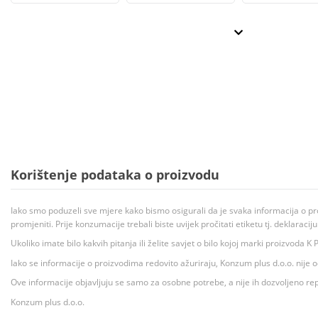
Korištenje podataka o proizvodu
Iako smo poduzeli sve mjere kako bismo osigurali da je svaka informacija o pr
promjeniti. Prije konzumacije trebali biste uvijek pročitati etiketu tj. deklaraci
Ukoliko imate bilo kakvih pitanja ili želite savjet o bilo kojoj marki proizvoda
Iako se informacije o proizvodima redovito ažuriraju, Konzum plus d.o.o. nije
Ove informacije objavljuju se samo za osobne potrebe, a nije ih dozvoljeno rep
Konzum plus d.o.o.