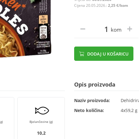
Cijena 20.05.2026.:
2,25 €/kom
kom
DODAJ U KOŠARICU
Opis proizvoda
Naziv proizvoda:
Dehidrir
Neto količina:
4x59,2 g
g)
Bjelančevine (g)
10,2