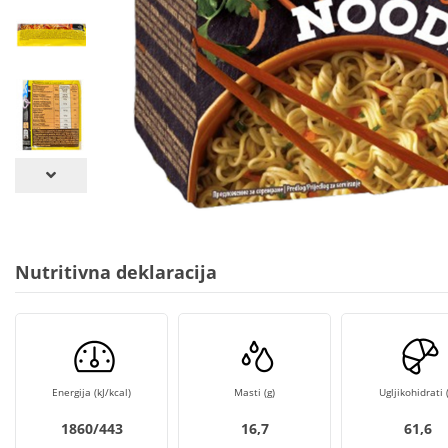
Nutritivna deklaracija
Energija (kJ/kcal)
Masti (g)
Ugljikohidrati (
1860/443
16,7
61,6