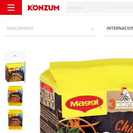
Asortiman
Maggi Noodles Instant rezanci s okusom pile
NASLOVNICA
INTERNACIO