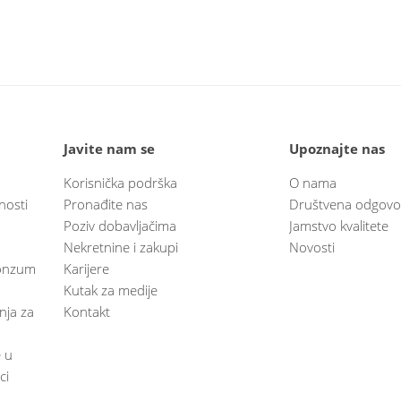
Javite nam se
Upoznajte nas
Korisnička podrška
O nama
nosti
Pronađite nas
Društvena odgovo
Poziv dobavljačima
Jamstvo kvalitete
Nekretnine i zakupi
Novosti
 Konzum
Karijere
Kutak za medije
anja za
Kontakt
e u
ci