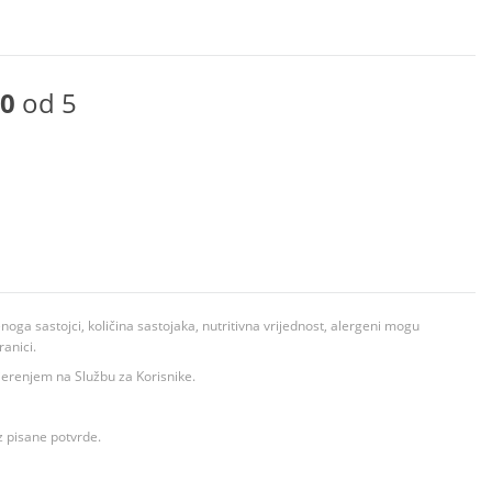
0
od 5
ga sastojci, količina sastojaka, nutritivna vrijednost, alergeni mogu
ranici.
ovjerenjem na Službu za Korisnike.
z pisane potvrde.