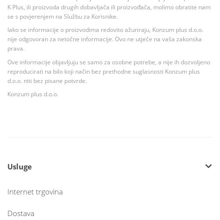
K Plus, ili proizvoda drugih dobavljača ili proizvođača, molimo obratite nam
se s povjerenjem na Službu za Korisnike.
Iako se informacije o proizvodima redovito ažuriraju, Konzum plus d.o.o.
nije odgovoran za netočne informacije. Ovo ne utječe na vaša zakonska
prava.
Ove informacije objavljuju se samo za osobne potrebe, a nije ih dozvoljeno
reproducirati na bilo koji način bez prethodne suglasnosti Konzum plus
d.o.o. niti bez pisane potvrde.
Konzum plus d.o.o.
Usluge
Internet trgovina
Dostava