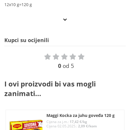
12x10 g=120 g
Kupci su ocijenili
0
od 5
I ovi proizvodi bi vas mogli
zanimati...
Maggi Kocka za juhu goveđa 120 g
Cijena za j.m.:
17,42 €/kg
Cijena 02.05.2025.:
2,09 €/kom