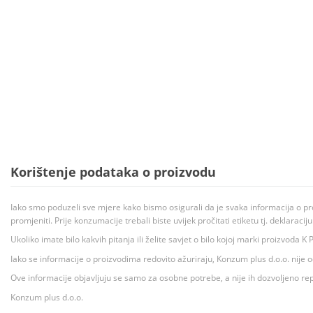
Korištenje podataka o proizvodu
Iako smo poduzeli sve mjere kako bismo osigurali da je svaka informacija o pr
promjeniti. Prije konzumacije trebali biste uvijek pročitati etiketu tj. deklaraci
Ukoliko imate bilo kakvih pitanja ili želite savjet o bilo kojoj marki proizvoda
Iako se informacije o proizvodima redovito ažuriraju, Konzum plus d.o.o. nije
Ove informacije objavljuju se samo za osobne potrebe, a nije ih dozvoljeno rep
Konzum plus d.o.o.