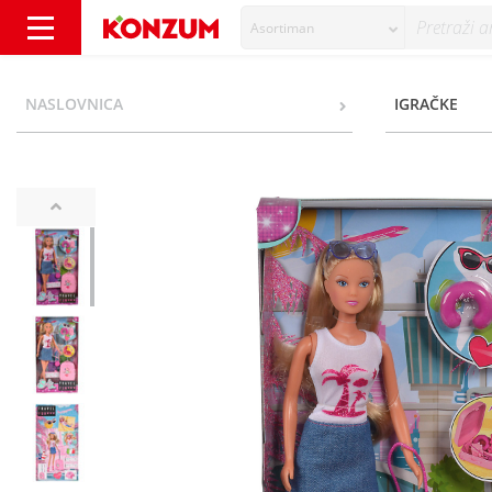
Asortiman
Steffi Love Lutka zabavno putovanje - Konzu
NASLOVNICA
IGRAČKE