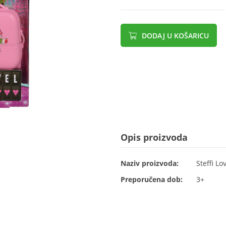
DODAJ U KOŠARICU
Opis proizvoda
Naziv proizvoda:
Steffi Lo
Preporučena dob:
3+