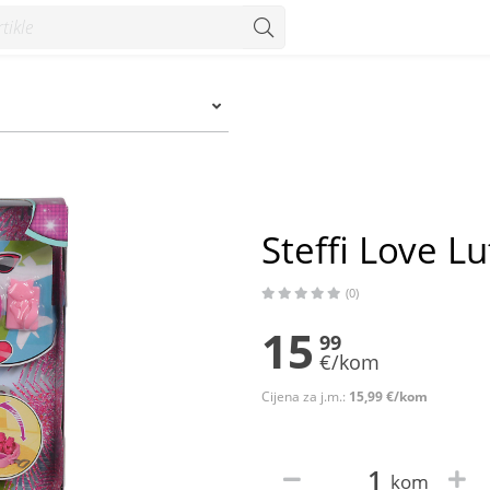
m
Steffi Love L
(0)
15
99
€/kom
Cijena za j.m.:
15,99 €/kom
kom