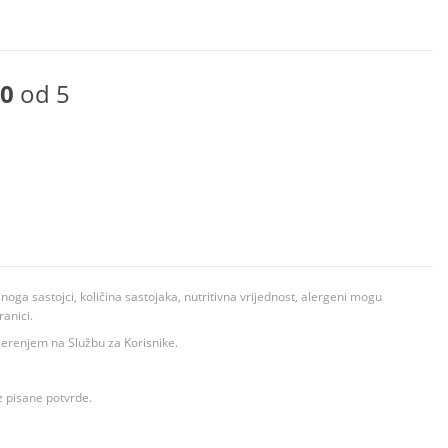
0
od 5
ga sastojci, količina sastojaka, nutritivna vrijednost, alergeni mogu
ranici.
ovjerenjem na Službu za Korisnike.
z pisane potvrde.