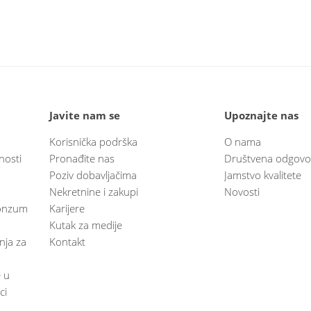
Javite nam se
Upoznajte nas
Korisnička podrška
O nama
nosti
Pronađite nas
Društvena odgovo
Poziv dobavljačima
Jamstvo kvalitete
Nekretnine i zakupi
Novosti
 Konzum
Karijere
Kutak za medije
anja za
Kontakt
e u
ci