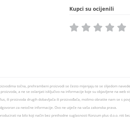
Kupci su ocijenili
oizvodima točna, prehrambeni proizvodi se često mijenjaju te se slijedom navedeno
ju proizvoda, a ne se oslanjati isključivo na informacije koje su objavljene na web st
 K Plus, ili proizvoda drugih dobavljača ili proizvođača, molimo obratite nam se s p
 odgovoran za netočne informacije. Ovo ne utječe na vaša zakonska prava.
roducirati na bilo koji način bez prethodne suglasnosti Konzum plus d.o.o. niti be