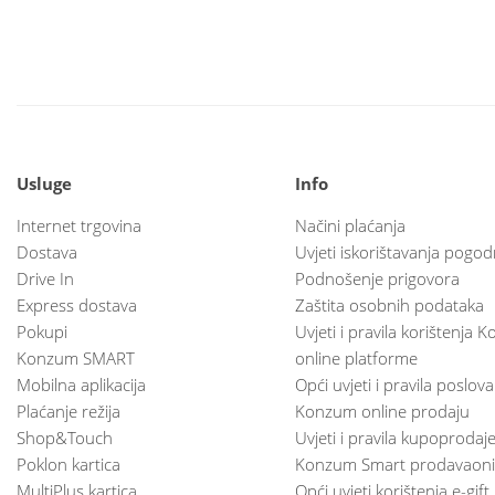
Usluge
Info
Internet trgovina
Načini plaćanja
Dostava
Uvjeti iskorištavanja pogod
Drive In
Podnošenje prigovora
Express dostava
Zaštita osobnih podataka
Pokupi
Uvjeti i pravila korištenja
Konzum SMART
online platforme
Mobilna aplikacija
Opći uvjeti i pravila poslov
Plaćanje režija
Konzum online prodaju
Shop&Touch
Uvjeti i pravila kupoprodaj
Poklon kartica
Konzum Smart prodavaoni
MultiPlus kartica
Opći uvjeti korištenja e-gift