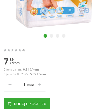
(0)
7
39
€/kom
Cijena za j.m.:
0,21 €/kom
Cijena 02.05.2025.:
5,65 €/kom
kom
DODAJ U KOŠARICU