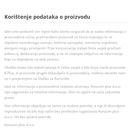
Korištenje podataka o proizvodu
Iako smo poduzeli sve mjere kako bismo osigurali da je svaka informacija o
proizvodima točna, prehrambeni proizvodi se često mijenjaju te se
slijedom navedenoga sastojci, količina sastojaka, nutritivna vrijednost,
alergeni mogu promjeniti. Prije konzumacije trebali biste uvijek pročitati
etiketu tj. deklaraciju proizvoda, a ne se oslanjati isključivo na informacije
koje su objavljene na web stranici.
Ukoliko imate bilo kakvih pitanja ili želite savjet o bilo kojoj marki proizvoda
K Plus, ili proizvoda drugih dobavljača ili proizvođača, molimo obratite nam
se s povjerenjem na Službu za Korisnike.
Iako se informacije o proizvodima redovito ažuriraju, Konzum plus d.o.o.
nije odgovoran za netočne informacije. Ovo ne utječe na vaša zakonska
prava.
Ove informacije objavljuju se samo za osobne potrebe, a nije ih dozvoljeno
reproducirati na bilo koji način bez prethodne suglasnosti Konzum plus
d.o.o. niti bez pisane potvrde.
Konzum plus d.o.o.