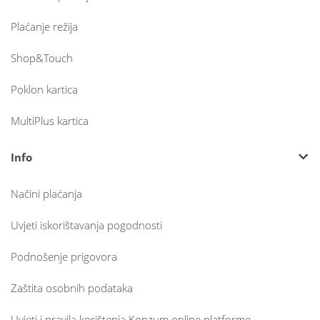
Plaćanje režija
Shop&Touch
Poklon kartica
MultiPlus kartica
Info
Načini plaćanja
Uvjeti iskorištavanja pogodnosti
Podnošenje prigovora
Zaštita osobnih podataka
Uvjeti i pravila korištenja Konzum online platforme