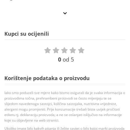
Kupci su ocijenili
0
od 5
Korištenje podataka o proizvodu
Iako smo poduzeli sve mjere kako bismo osigurali da je svaka informacija o
proizvodima točna, prehrambeni proizvodi se često mijenjaju te se
slijedom navedenoga sastojci, količina sastojaka, nutritivna vrijednost,
alergeni mogu promjeniti. Prije konzumacije trebali biste uvijek pročitati
etiketu tj. deklaraciju proizvoda, a ne se oslanjati isključivo na informacije
koje su objavljene na web stranici.
Ukoliko imate bilo kakvih pitanja ili želite savjet o bilo kojoj marki proizvoda