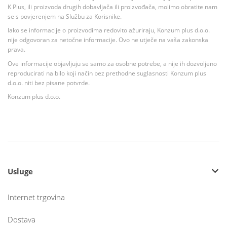
K Plus, ili proizvoda drugih dobavljača ili proizvođača, molimo obratite nam
se s povjerenjem na Službu za Korisnike.
Iako se informacije o proizvodima redovito ažuriraju, Konzum plus d.o.o.
nije odgovoran za netočne informacije. Ovo ne utječe na vaša zakonska
prava.
Ove informacije objavljuju se samo za osobne potrebe, a nije ih dozvoljeno
reproducirati na bilo koji način bez prethodne suglasnosti Konzum plus
d.o.o. niti bez pisane potvrde.
Konzum plus d.o.o.
Usluge
Internet trgovina
Dostava