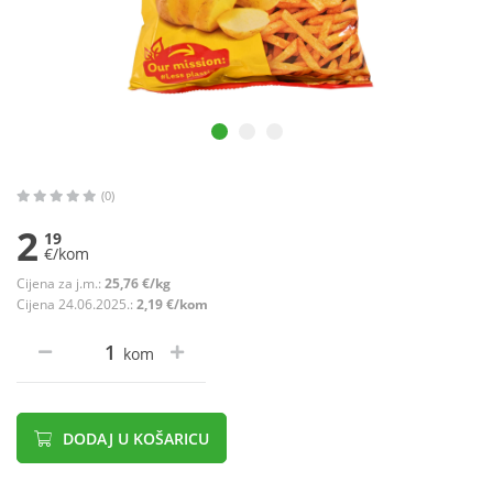
(0)
2
19
€/kom
Cijena za j.m.:
25,76 €/kg
Cijena 24.06.2025.:
2,19 €/kom
kom
DODAJ U KOŠARICU