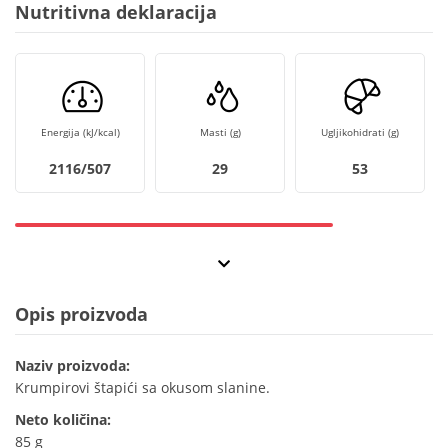
Nutritivna deklaracija
Energija (kJ/kcal)
Masti (g)
Ugljikohidrati (g)
2116/507
29
53
Opis proizvoda
Naziv proizvoda:
Krumpirovi štapići sa okusom slanine.
Neto količina:
85 g