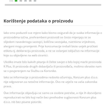
(0)
Korištenje podataka o proizvodu
Iako smo poduzeli sve mjere kako bismo osigurali da je svaka informacija o
proizvodima točna, prehrambeni proizvodi se često mijenjaju te se
slijedom navedenoga sastojci, količina sastojaka, nutritivna vrijednost,
alergeni mogu promjeniti. Prije konzumacije trebali biste uvijek pročitati
etiketu tj. deklaraciju proizvoda, a ne se oslanjati isključivo na informacije
koje su objavljene na web stranici.
Ukoliko imate bilo kakvih pitanja ili želite savjet o bilo kojoj marki proizvoda
K Plus, ili proizvoda drugih dobavljača ili proizvođača, molimo obratite nam
se s povjerenjem na Službu za Korisnike.
Iako se informacije o proizvodima redovito ažuriraju, Konzum plus d.o.o.
nije odgovoran za netočne informacije. Ovo ne utječe na vaša zakonska
prava.
Ove informacije objavljuju se samo za osobne potrebe, a nije ih dozvoljeno
reproducirati na bilo koji način bez prethodne suglasnosti Konzum plus
d.o.o. niti bez pisane potvrde.