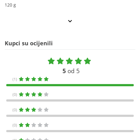
120 g
Kupci su ocijenili
5
od 5
(1)
(0)
(0)
(0)