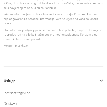
K Plus, ili proizvoda drugih dobavljača ili proizvođača, molimo obratite nam
se s povjerenjem na Službu za Korisnike.
Iako se informacije o proizvodima redovito ažuriraju, Konzum plus d.o.o.
nije odgovoran za netočne informacije. Ovo ne utječe na vaša zakonska
prava.
Ove informacije objavljuju se samo za osobne potrebe, a nije ih dozvoljeno
reproducirati na bilo koji način bez prethodne suglasnosti Konzum plus
d.o.o. niti bez pisane potvrde.
Konzum plus d.o.o.
Usluge
Internet trgovina
Dostava