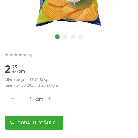
(0)
2
25
€/kom
Cijena za j.m.:
17,31 €/kg
Cijena 24.06.2025.:
2,25 €/kom
kom
DODAJ U KOŠARICU