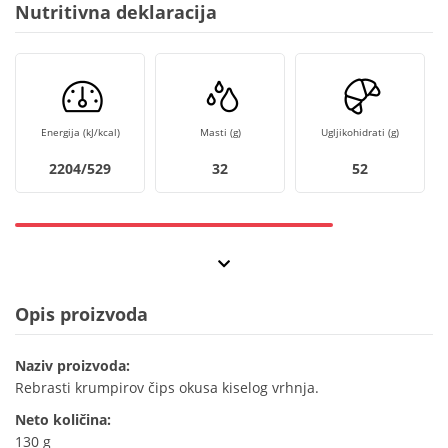
Nutritivna deklaracija
Energija (kJ/kcal)
Masti (g)
Ugljikohidrati (g)
2204/529
32
52
Opis proizvoda
Naziv proizvoda:
Rebrasti krumpirov čips okusa kiselog vrhnja.
Neto količina:
130 g