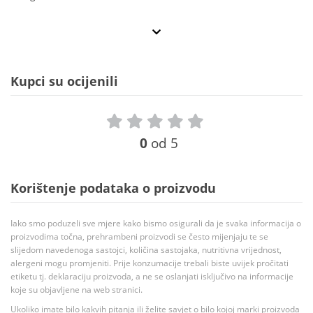
Kupci su ocijenili
0
od 5
Korištenje podataka o proizvodu
Iako smo poduzeli sve mjere kako bismo osigurali da je svaka informacija o
proizvodima točna, prehrambeni proizvodi se često mijenjaju te se
slijedom navedenoga sastojci, količina sastojaka, nutritivna vrijednost,
alergeni mogu promjeniti. Prije konzumacije trebali biste uvijek pročitati
etiketu tj. deklaraciju proizvoda, a ne se oslanjati isključivo na informacije
koje su objavljene na web stranici.
Ukoliko imate bilo kakvih pitanja ili želite savjet o bilo kojoj marki proizvoda