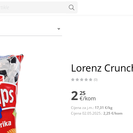
zum
Lorenz Crunch
(0)
2
25
€/kom
Cijena za j.m.:
17,31 €/kg
Cijena 02.05.2025.:
2,25 €/kom