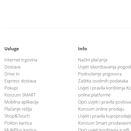
Usluge
Info
Internet trgovina
Načini plaćanja
Dostava
Uvjeti iskorištavanja pogod
Drive In
Podnošenje prigovora
Express dostava
Zaštita osobnih podataka
Pokupi
Uvjeti i pravila korištenja
Konzum SMART
online platforme
Mobilna aplikacija
Opći uvjeti i pravila poslov
Plaćanje režija
Konzum online prodaju
Shop&Touch
Uvjeti i pravila kupoprodaj
Poklon kartica
Konzum Smart prodavaoni
MultiPlus kartica
Opći uvjeti korištenja e-gift