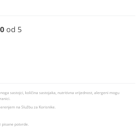
0
od 5
ga sastojci, količina sastojaka, nutritivna vrijednost, alergeni mogu
ranici.
ovjerenjem na Službu za Korisnike.
z pisane potvrde.