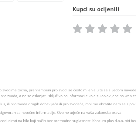
Kupci su ocijenili
oizvodima točna, prehrambeni proizvodi se često mijenjaju te se slijedom navedeno
ju proizvoda, a ne se oslanjati isključivo na informacije koje su objavljene na web st
 K Plus, ili proizvoda drugih dobavljača ili proizvođača, molimo obratite nam se s p
 odgovoran za netočne informacije. Ovo ne utječe na vaša zakonska prava.
roducirati na bilo koji način bez prethodne suglasnosti Konzum plus d.o.o. niti be