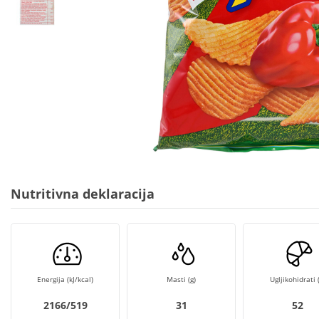
Nutritivna deklaracija
Energija (kJ/kcal)
Masti (g)
Ugljikohidrati (
2166/519
31
52