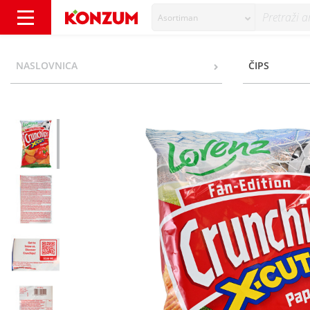
Asortiman
Lorenz Crunchips x-cut paprika 130 g - Kon
NASLOVNICA
ČIPS