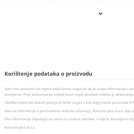
Korištenje podataka o proizvodu
Iako smo poduzeli sve mjere kako bismo osigurali da je svaka informacija o pr
promjeniti. Prije konzumacije trebali biste uvijek pročitati etiketu tj. deklaraci
Ukoliko imate bilo kakvih pitanja ili želite savjet o bilo kojoj marki proizvoda
Iako se informacije o proizvodima redovito ažuriraju, Konzum plus d.o.o. nije
Ove informacije objavljuju se samo za osobne potrebe, a nije ih dozvoljeno rep
Konzum plus d.o.o.