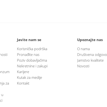
Javite nam se
Upoznajte nas
Korisnička podrška
O nama
nosti
Pronađite nas
Društvena odgovo
Poziv dobavljačima
Jamstvo kvalitete
Nekretnine i zakupi
Novosti
 Konzum
Karijere
Kutak za medije
anja za
Kontakt
e u
ci