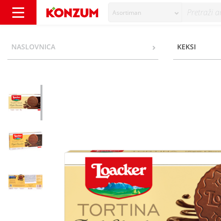
Asortiman
Loacker Tortina Vafli triple chocolate 6x21 g
NASLOVNICA
KEKSI