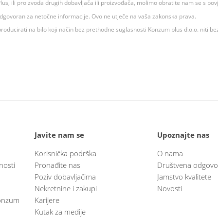
 K Plus, ili proizvoda drugih dobavljača ili proizvođača, molimo obratite nam se s p
 odgovoran za netočne informacije. Ovo ne utječe na vaša zakonska prava.
roducirati na bilo koji način bez prethodne suglasnosti Konzum plus d.o.o. niti be
Javite nam se
Upoznajte nas
Korisnička podrška
O nama
nosti
Pronađite nas
Društvena odgovo
Poziv dobavljačima
Jamstvo kvalitete
Nekretnine i zakupi
Novosti
 Konzum
Karijere
Kutak za medije