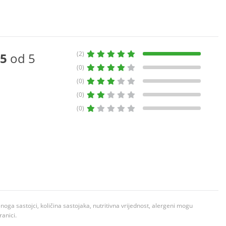
(2)
5
od 5
(0)
(0)
(0)
(0)
ga sastojci, količina sastojaka, nutritivna vrijednost, alergeni mogu
ranici.