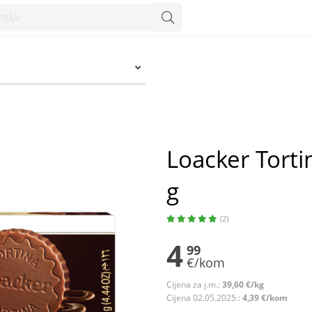
 - Konzum
Loacker Tortin
g
(2)
4
99
€/kom
Cijena za j.m.:
39,60 €/kg
Cijena 02.05.2025.:
4,39 €/kom