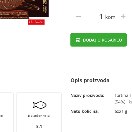
kom
DODAJ U KOŠARICU
Opis proizvoda
Naziv proizvoda:
Tortina 
(54%) i k
Neto količina:
6x21 g =
g)
Bjelančevine (g)
8,1