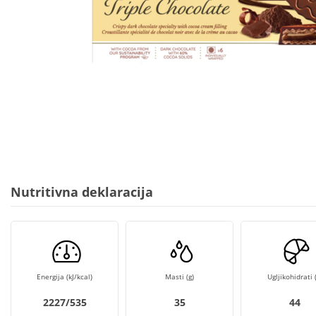
Nutritivna deklaracija
Energija (kJ/kcal)
Masti (g)
Ugljikohidrati (
2227/535
35
44