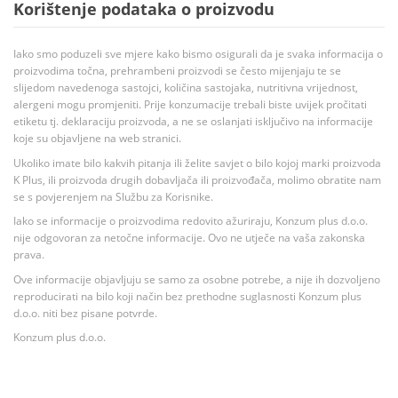
Korištenje podataka o proizvodu
Iako smo poduzeli sve mjere kako bismo osigurali da je svaka informacija o
proizvodima točna, prehrambeni proizvodi se često mijenjaju te se
slijedom navedenoga sastojci, količina sastojaka, nutritivna vrijednost,
alergeni mogu promjeniti. Prije konzumacije trebali biste uvijek pročitati
etiketu tj. deklaraciju proizvoda, a ne se oslanjati isključivo na informacije
koje su objavljene na web stranici.
Ukoliko imate bilo kakvih pitanja ili želite savjet o bilo kojoj marki proizvoda
K Plus, ili proizvoda drugih dobavljača ili proizvođača, molimo obratite nam
se s povjerenjem na Službu za Korisnike.
Iako se informacije o proizvodima redovito ažuriraju, Konzum plus d.o.o.
nije odgovoran za netočne informacije. Ovo ne utječe na vaša zakonska
prava.
Ove informacije objavljuju se samo za osobne potrebe, a nije ih dozvoljeno
reproducirati na bilo koji način bez prethodne suglasnosti Konzum plus
d.o.o. niti bez pisane potvrde.
Konzum plus d.o.o.