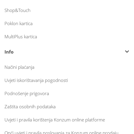
Shop&Touch
Poklon kartica
MultiPlus kartica
Info
Načini plaćanja
Uvjeti iskorištavanja pogodnosti
Podnošenje prigovora
Zaštita osobnih podataka
Uvjeti i pravila korištenja Konzum online platforme
Opći uvjeti i pravila poslovanja za Konzum online prodaju