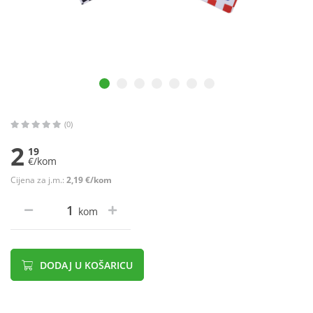
(0)
2
19
€/kom
Cijena za j.m.:
2,19 €/kom
kom
DODAJ U KOŠARICU