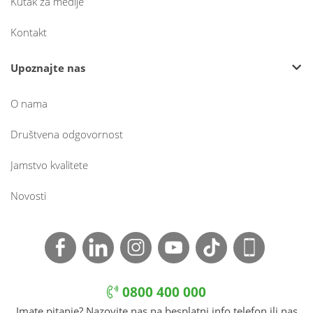
Kutak za medije
Kontakt
Upoznajte nas
O nama
Društvena odgovornost
Jamstvo kvalitete
Novosti
0800 400 000
Imate pitanje? Nazovite nas na besplatni info telefon ili nas