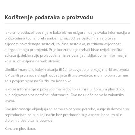
Korištenje podataka o proizvodu
Iako smo poduzeli sve mjere kako bismo osigurali da je svaka informacija o
proizvodima točna, prehrambeni proizvodi se često mijenjaju te se
slijedom navedenoga sastojci, količina sastojaka, nutritivna vrijednost,
alergeni mogu promjeniti. Prije konzumacije trebali biste uvijek pročitati
etiketu tj. deklaraciju proizvoda, a ne se oslanjati isključivo na informacije
koje su objavljene na web stranici.
Ukoliko imate bilo kakvih pitanja ili želite savjet o bilo kojoj marki proizvoda
K Plus, ili proizvoda drugih dobavljača ili proizvođača, molimo obratite nam
se s povjerenjem na Službu za Korisnike.
Iako se informacije o proizvodima redovito ažuriraju, Konzum plus d.o.o.
nije odgovoran za netočne informacije. Ovo ne utječe na vaša zakonska
prava.
Ove informacije objavljuju se samo za osobne potrebe, a nije ih dozvoljeno
reproducirati na bilo koji način bez prethodne suglasnosti Konzum plus
d.o.o. niti bez pisane potvrde.
Konzum plus d.o.o.