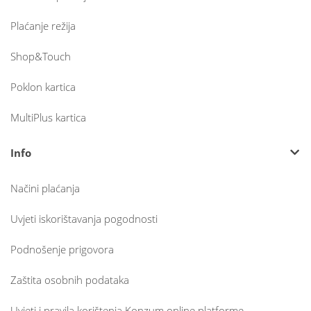
Plaćanje režija
Shop&Touch
Poklon kartica
MultiPlus kartica
Info
Načini plaćanja
Uvjeti iskorištavanja pogodnosti
Podnošenje prigovora
Zaštita osobnih podataka
Uvjeti i pravila korištenja Konzum online platforme