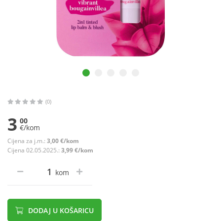
(0)
3
00
€/kom
Cijena za j.m.:
3,00 €/kom
Cijena 02.05.2025.:
3,99 €/kom
kom
DODAJ U KOŠARICU