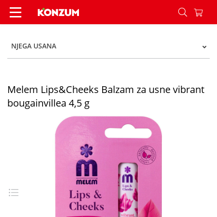
Melem Lips&Cheeks Balzam za usne vibrant bouga
NJEGA USANA
Melem Lips&Cheeks Balzam za usne vibrant
bougainvillea 4,5 g