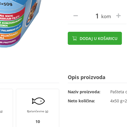
kom
DODAJ U KOŠARICU
Opis proizvoda
Naziv proizvoda:
Pašteta 
Neto količina:
4x50 g=2
g)
Bjelančevine (g)
10