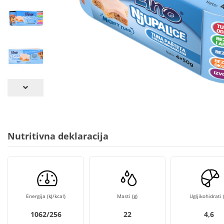
Nutritivna deklaracija
Energija (kJ/kcal)
Masti (g)
Ugljikohidrati (
1062/256
22
4,6