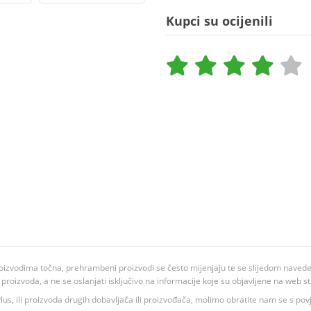
Kupci su ocijenili
oizvodima točna, prehrambeni proizvodi se često mijenjaju te se slijedom navedeno
ju proizvoda, a ne se oslanjati isključivo na informacije koje su objavljene na web st
 K Plus, ili proizvoda drugih dobavljača ili proizvođača, molimo obratite nam se s p