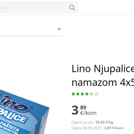
mazom 4x50 g - Konzum
Lino Njupalic
namazom 4x5
(3)
3
89
€/kom
Cijena za j.m.:
19,45 €/kg
Cijena 02.05.2025.:
3,89 €/kom