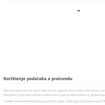
Korištenje podataka o proizvodu
Iako smo poduzeli sve mjere kako bismo osigurali da je svaka informacija o pr
promjeniti. Prije konzumacije trebali biste uvijek pročitati etiketu tj. deklaraci
Ukoliko imate bilo kakvih pitanja ili želite savjet o bilo kojoj marki proizvoda