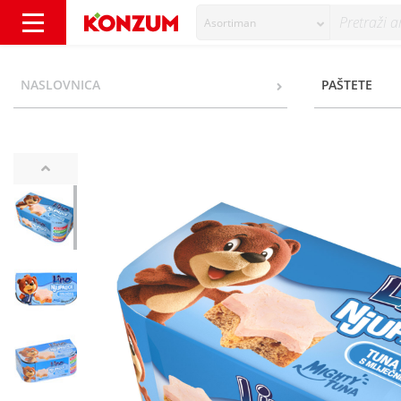
Asortiman
Lino Njupalice Tuna pašteta s mliječnim na
NASLOVNICA
PAŠTETE