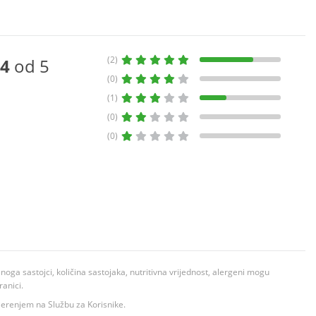
(2)
4
od 5
(0)
(1)
(0)
(0)
ga sastojci, količina sastojaka, nutritivna vrijednost, alergeni mogu
ranici.
ovjerenjem na Službu za Korisnike.