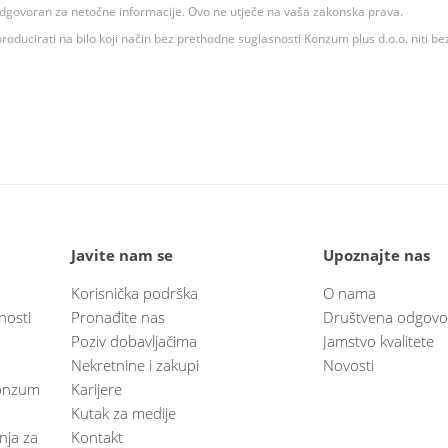
 odgovoran za netočne informacije. Ovo ne utječe na vaša zakonska prava.
roducirati na bilo koji način bez prethodne suglasnosti Konzum plus d.o.o. niti be
Javite nam se
Upoznajte nas
Korisnička podrška
O nama
nosti
Pronađite nas
Društvena odgovo
Poziv dobavljačima
Jamstvo kvalitete
Nekretnine i zakupi
Novosti
 Konzum
Karijere
Kutak za medije
anja za
Kontakt