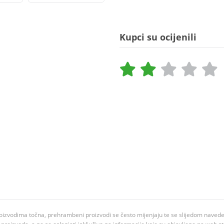
Kupci su ocijenili
oizvodima točna, prehrambeni proizvodi se često mijenjaju te se slijedom navedeno