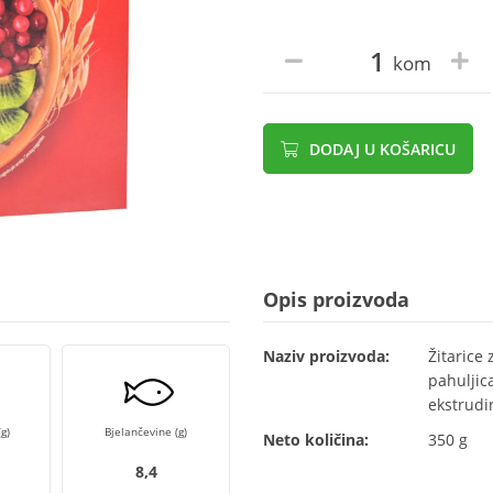
kom
DODAJ U KOŠARICU
Opis proizvoda
Naziv proizvoda:
Žitarice
pahuljic
ekstrudi
g)
Bjelančevine (g)
Neto količina:
350 g
8,4