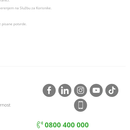
ranici.
ovjerenjem na Službu za Korisnike.
z pisane potvrde.
rnost
0800 400 000