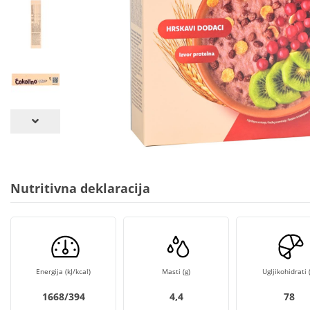
Nutritivna deklaracija
Energija (kJ/kcal)
Masti (g)
Ugljikohidrati (
1668/394
4,4
78