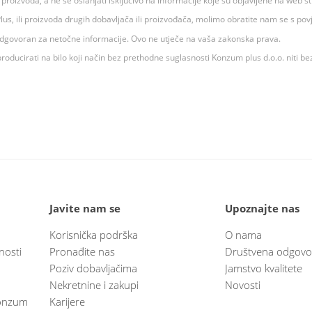
ju proizvoda, a ne se oslanjati isključivo na informacije koje su objavljene na web st
 K Plus, ili proizvoda drugih dobavljača ili proizvođača, molimo obratite nam se s p
 odgovoran za netočne informacije. Ovo ne utječe na vaša zakonska prava.
roducirati na bilo koji način bez prethodne suglasnosti Konzum plus d.o.o. niti be
Javite nam se
Upoznajte nas
Korisnička podrška
O nama
nosti
Pronađite nas
Društvena odgovo
Poziv dobavljačima
Jamstvo kvalitete
Nekretnine i zakupi
Novosti
 Konzum
Karijere