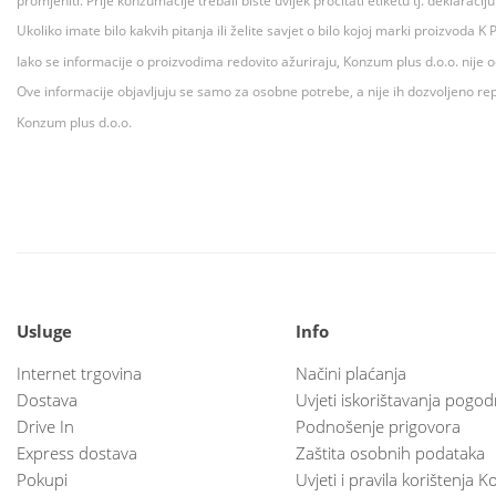
promjeniti. Prije konzumacije trebali biste uvijek pročitati etiketu tj. deklaraci
Ukoliko imate bilo kakvih pitanja ili želite savjet o bilo kojoj marki proizvoda
Iako se informacije o proizvodima redovito ažuriraju, Konzum plus d.o.o. nije
Ove informacije objavljuju se samo za osobne potrebe, a nije ih dozvoljeno rep
Konzum plus d.o.o.
Usluge
Info
Internet trgovina
Načini plaćanja
Dostava
Uvjeti iskorištavanja pogod
Drive In
Podnošenje prigovora
Express dostava
Zaštita osobnih podataka
Pokupi
Uvjeti i pravila korištenja