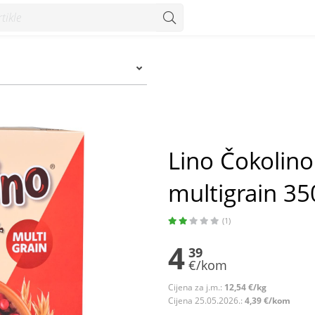
n 350 g - Konzum
Lino Čokolino
multigrain 35
(1)
4
39
€/kom
Cijena za j.m.:
12,54 €/kg
Cijena 25.05.2026.:
4,39 €/kom