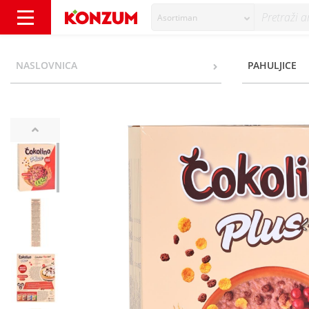
Asortiman
Lino Čokolino Plus Žitne pahuljice multigrai
NASLOVNICA
PAHULJICE