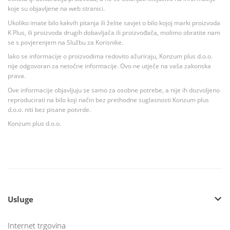
koje su objavljene na web stranici.
Ukoliko imate bilo kakvih pitanja ili želite savjet o bilo kojoj marki proizvoda
K Plus, ili proizvoda drugih dobavljača ili proizvođača, molimo obratite nam
se s povjerenjem na Službu za Korisnike.
Iako se informacije o proizvodima redovito ažuriraju, Konzum plus d.o.o.
nije odgovoran za netočne informacije. Ovo ne utječe na vaša zakonska
prava.
Ove informacije objavljuju se samo za osobne potrebe, a nije ih dozvoljeno
reproducirati na bilo koji način bez prethodne suglasnosti Konzum plus
d.o.o. niti bez pisane potvrde.
Konzum plus d.o.o.
Usluge
Internet trgovina