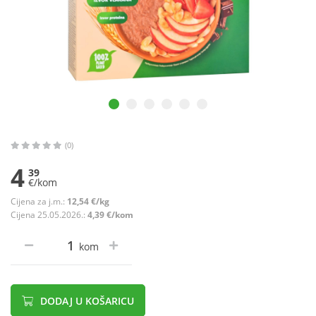
(0)
4
39
€/kom
Cijena za j.m.:
12,54 €/kg
Cijena 25.05.2026.:
4,39 €/kom
kom
DODAJ U KOŠARICU