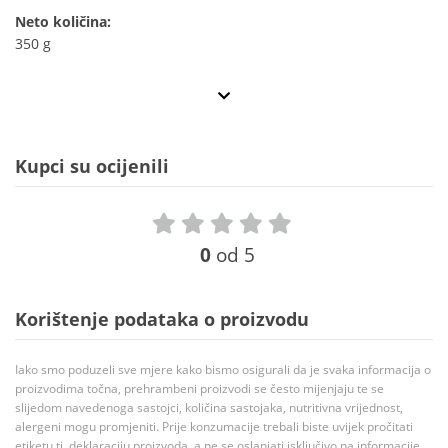
Neto količina:
350 g
Kupci su ocijenili
0
od 5
Korištenje podataka o proizvodu
Iako smo poduzeli sve mjere kako bismo osigurali da je svaka informacija o
proizvodima točna, prehrambeni proizvodi se često mijenjaju te se
slijedom navedenoga sastojci, količina sastojaka, nutritivna vrijednost,
alergeni mogu promjeniti. Prije konzumacije trebali biste uvijek pročitati
etiketu tj. deklaraciju proizvoda, a ne se oslanjati isključivo na informacije