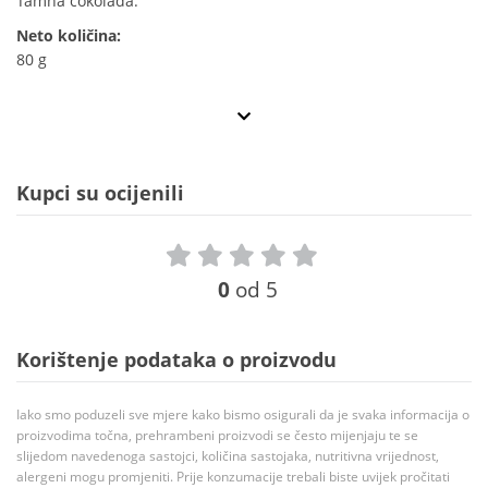
Tamna čokolada.
Neto količina:
80 g
Kupci su ocijenili
0
od 5
Korištenje podataka o proizvodu
Iako smo poduzeli sve mjere kako bismo osigurali da je svaka informacija o
proizvodima točna, prehrambeni proizvodi se često mijenjaju te se
slijedom navedenoga sastojci, količina sastojaka, nutritivna vrijednost,
alergeni mogu promjeniti. Prije konzumacije trebali biste uvijek pročitati