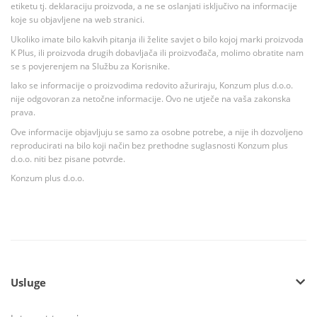
etiketu tj. deklaraciju proizvoda, a ne se oslanjati isključivo na informacije
koje su objavljene na web stranici.
Ukoliko imate bilo kakvih pitanja ili želite savjet o bilo kojoj marki proizvoda
K Plus, ili proizvoda drugih dobavljača ili proizvođača, molimo obratite nam
se s povjerenjem na Službu za Korisnike.
Iako se informacije o proizvodima redovito ažuriraju, Konzum plus d.o.o.
nije odgovoran za netočne informacije. Ovo ne utječe na vaša zakonska
prava.
Ove informacije objavljuju se samo za osobne potrebe, a nije ih dozvoljeno
reproducirati na bilo koji način bez prethodne suglasnosti Konzum plus
d.o.o. niti bez pisane potvrde.
Konzum plus d.o.o.
Usluge