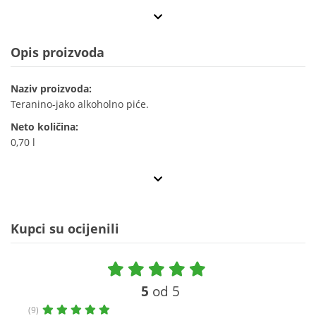
Opis proizvoda
Naziv proizvoda:
Teranino-jako alkoholno piće.
Neto količina:
0,70 l
Kupci su ocijenili
5
od 5
(9)