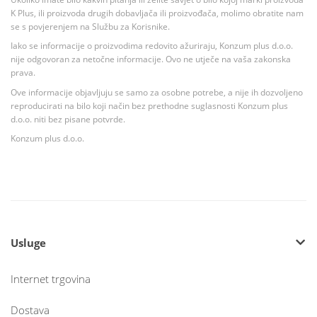
K Plus, ili proizvoda drugih dobavljača ili proizvođača, molimo obratite nam
se s povjerenjem na Službu za Korisnike.
Iako se informacije o proizvodima redovito ažuriraju, Konzum plus d.o.o.
nije odgovoran za netočne informacije. Ovo ne utječe na vaša zakonska
prava.
Ove informacije objavljuju se samo za osobne potrebe, a nije ih dozvoljeno
reproducirati na bilo koji način bez prethodne suglasnosti Konzum plus
d.o.o. niti bez pisane potvrde.
Konzum plus d.o.o.
Usluge
Internet trgovina
Dostava