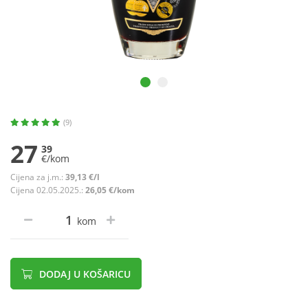
(9)
27
39
€/kom
Cijena za j.m.:
39,13 €/l
Cijena 02.05.2025.:
26,05 €/kom
kom
DODAJ U KOŠARICU