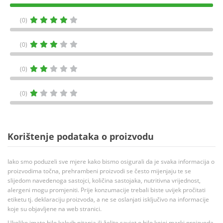
(0)
(0)
(0)
(0)
Korištenje podataka o proizvodu
Iako smo poduzeli sve mjere kako bismo osigurali da je svaka informacija o
proizvodima točna, prehrambeni proizvodi se često mijenjaju te se
slijedom navedenoga sastojci, količina sastojaka, nutritivna vrijednost,
alergeni mogu promjeniti. Prije konzumacije trebali biste uvijek pročitati
etiketu tj. deklaraciju proizvoda, a ne se oslanjati isključivo na informacije
koje su objavljene na web stranici.
Ukoliko imate bilo kakvih pitanja ili želite savjet o bilo kojoj marki proizvoda