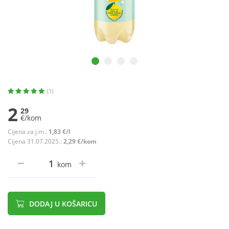
(1)
2
29
€/kom
Cijena za j.m.:
1,83 €/l
Cijena 31.07.2025.:
2,29 €/kom
kom
DODAJ U KOŠARICU