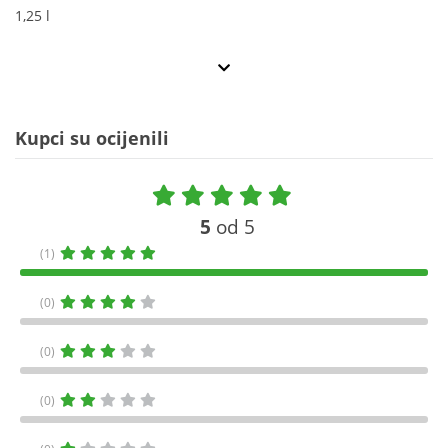
1,25 l
Kupci su ocijenili
5
od 5
(1)
(0)
(0)
(0)