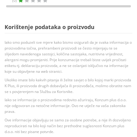
(0)
Korištenje podataka o proizvodu
Iako smo poduzeli sve mjere kako bismo osigurali da je svaka informacija o
proizvodima točna, prehrambeni proizvodi se često mijenjaju te se
slijedom navedenoga sastojci, količina sastojaka, nutritivna vrijednost,
alergeni mogu promjeniti. Prije konzumacije trebali biste uvijek pročitati
etiketu tj. deklaraciju proizvoda, a ne se oslanjati isključivo na informacije
koje su objavljene na web stranici.
Ukoliko imate bilo kakvih pitanja ili želite savjet o bilo kojoj marki proizvoda
K Plus, ili proizvoda drugih dobavljača ili proizvođača, molimo obratite nam
se s povjerenjem na Službu za Korisnike.
Iako se informacije o proizvodima redovito ažuriraju, Konzum plus d.o.o.
nije odgovoran za netočne informacije. Ovo ne utječe na vaša zakonska
prava.
Ove informacije objavljuju se samo za osobne potrebe, a nije ih dozvoljeno
reproducirati na bilo koji način bez prethodne suglasnosti Konzum plus
d.o.o. niti bez pisane potvrde.