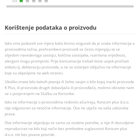
(0)
Korištenje podataka o proizvodu
Iako smo poduzeli sve mjere kako bismo osigurali da je svaka informacija o
proizvodima točna, prehrambeni proizvodi se često mijenjaju te se
slijedom navedenoga sastojci, količina sastojaka, nutritivna vrijednost,
alergeni mogu promjeniti. Prije konzumacije trebali biste uvijek pročitati
etiketu tj. deklaraciju proizvoda, a ne se oslanjati isključivo na informacije
koje su objavljene na web stranici.
Ukoliko imate bilo kakvih pitanja ili želite savjet o bilo kojoj marki proizvoda
K Plus, ili proizvoda drugih dobavljača ili proizvođača, molimo obratite nam
se s povjerenjem na Službu za Korisnike.
Iako se informacije o proizvodima redovito ažuriraju, Konzum plus d.o.o.
nije odgovoran za netočne informacije. Ovo ne utječe na vaša zakonska
prava.
Ove informacije objavljuju se samo za osobne potrebe, a nije ih dozvoljeno
reproducirati na bilo koji način bez prethodne suglasnosti Konzum plus
d.o.o. niti bez pisane potvrde.