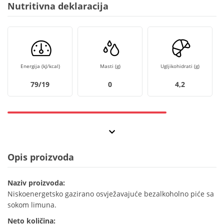
Nutritivna deklaracija
Energija (kJ/kcal)
Masti (g)
Ugljikohidrati (g)
79/19
0
4,2
Opis proizvoda
Naziv proizvoda:
Niskoenergetsko gazirano osvježavajuće bezalkoholno piće sa
sokom limuna.
Neto količina: