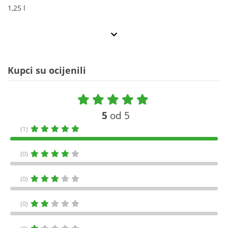
1,25 l
Kupci su ocijenili
5
od 5
(1)
(0)
(0)
(0)