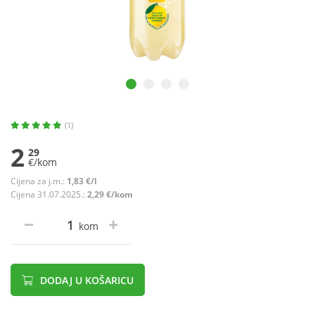
(1)
2
29
€/kom
Cijena za j.m.:
1,83 €/l
Cijena 31.07.2025.:
2,29 €/kom
kom
DODAJ U KOŠARICU