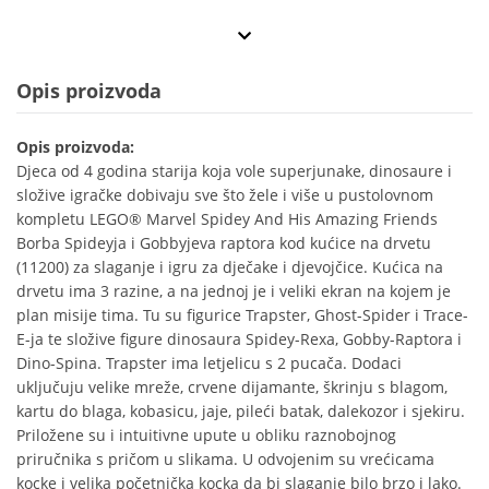
Opis proizvoda
Opis proizvoda:
Djeca od 4 godina starija koja vole superjunake, dinosaure i
složive igračke dobivaju sve što žele i više u pustolovnom
kompletu LEGO® Marvel Spidey And His Amazing Friends
Borba Spideyja i Gobbyjeva raptora kod kućice na drvetu
(11200) za slaganje i igru za dječake i djevojčice. Kućica na
drvetu ima 3 razine, a na jednoj je i veliki ekran na kojem je
plan misije tima. Tu su figurice Trapster, Ghost-Spider i Trace-
E-ja te složive figure dinosaura Spidey-Rexa, Gobby-Raptora i
Dino-Spina. Trapster ima letjelicu s 2 pucača. Dodaci
uključuju velike mreže, crvene dijamante, škrinju s blagom,
kartu do blaga, kobasicu, jaje, pileći batak, dalekozor i sjekiru.
Priložene su i intuitivne upute u obliku raznobojnog
priručnika s pričom u slikama. U odvojenim su vrećicama
kocke i velika početnička kocka da bi slaganje bilo brzo i lako.