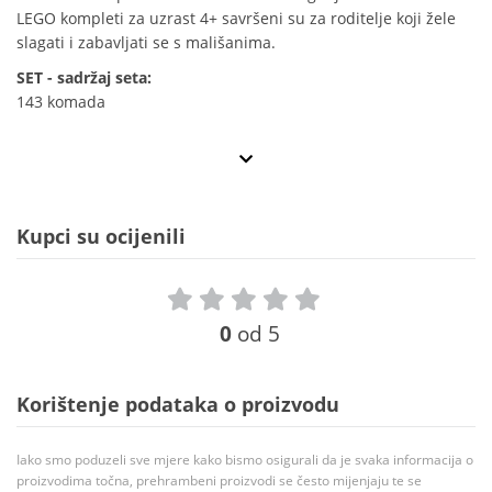
LEGO kompleti za uzrast 4+ savršeni su za roditelje koji žele
slagati i zabavljati se s mališanima.
SET - sadržaj seta:
143 komada
Kupci su ocijenili
0
od 5
Korištenje podataka o proizvodu
Iako smo poduzeli sve mjere kako bismo osigurali da je svaka informacija o
proizvodima točna, prehrambeni proizvodi se često mijenjaju te se