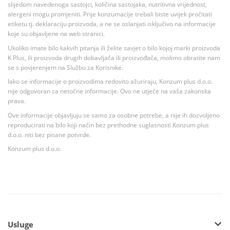
slijedom navedenoga sastojci, količina sastojaka, nutritivna vrijednost,
alergeni mogu promjeniti. Prije konzumacije trebali biste uvijek pročitati
etiketu tj. deklaraciju proizvoda, a ne se oslanjati isključivo na informacije
koje su objavljene na web stranici.
Ukoliko imate bilo kakvih pitanja ili želite savjet o bilo kojoj marki proizvoda
K Plus, ili proizvoda drugih dobavljača ili proizvođača, molimo obratite nam
se s povjerenjem na Službu za Korisnike.
Iako se informacije o proizvodima redovito ažuriraju, Konzum plus d.o.o.
nije odgovoran za netočne informacije. Ovo ne utječe na vaša zakonska
prava.
Ove informacije objavljuju se samo za osobne potrebe, a nije ih dozvoljeno
reproducirati na bilo koji način bez prethodne suglasnosti Konzum plus
d.o.o. niti bez pisane potvrde.
Konzum plus d.o.o.
Usluge