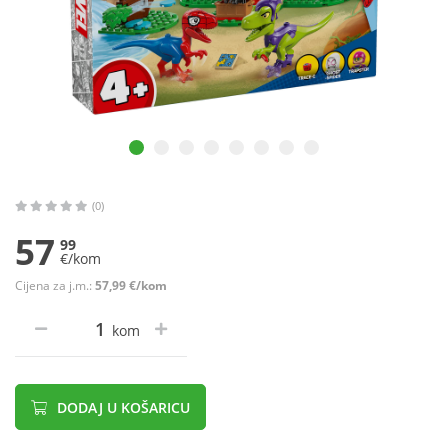
(0)
57
99
€/kom
Cijena za j.m.:
57,99 €/kom
kom
DODAJ U KOŠARICU