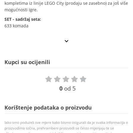
kompletima iz linije LEGO City (prodaju se zasebno) za još više
mogućnosti igre.
SET - sadržaj seta:
633 komada
Kupci su ocijenili
0
od 5
Korištenje podataka o proizvodu
Iako smo poduzeli sve mjere kako bismo osigurali da je svaka informacija o
proizvodima točna, prehrambeni proizvodi se često mijenjaju te se