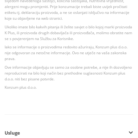
slijedom navedenoga sastojci, količina sastojaka, nutritivna vrijednost,
alergeni mogu promjeniti. Prije konzumacije trebali biste uvijek pročitati
etiketu tj. deklaraciju proizvoda, a ne se oslanjati isključivo na informacije
koje su objavljene na web stranici.
Ukoliko imate bilo kakvih pitanja ili želite savjet o bilo kojoj marki proizvoda
K Plus, ili proizvoda drugih dobavljača ili proizvođača, molimo obratite nam
se s povjerenjem na Službu za Korisnike.
Iako se informacije o proizvodima redovito ažuriraju, Konzum plus d.o.o.
nije odgovoran za netočne informacije. Ovo ne utječe na vaša zakonska
prava.
Ove informacije objavljuju se samo za osobne potrebe, a nije ih dozvoljeno
reproducirati na bilo koji način bez prethodne suglasnosti Konzum plus
d.o.o. niti bez pisane potvrde.
Konzum plus d.o.o.
Usluge