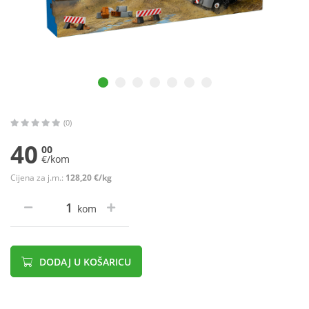
(0)
40
00
€/kom
Cijena za j.m.:
128,20 €/kg
kom
DODAJ U KOŠARICU