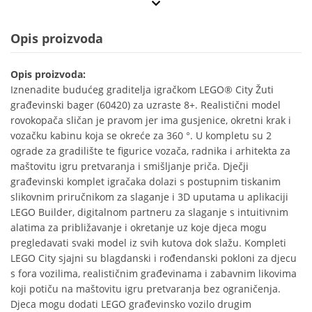
Opis proizvoda
Opis proizvoda:
Iznenadite budućeg graditelja igračkom LEGO® City Žuti
građevinski bager (60420) za uzraste 8+. Realistični model
rovokopača sličan je pravom jer ima gusjenice, okretni krak i
vozačku kabinu koja se okreće za 360 °. U kompletu su 2
ograde za gradilište te figurice vozača, radnika i arhitekta za
maštovitu igru pretvaranja i smišljanje priča. Dječji
građevinski komplet igračaka dolazi s postupnim tiskanim
slikovnim priručnikom za slaganje i 3D uputama u aplikaciji
LEGO Builder, digitalnom partneru za slaganje s intuitivnim
alatima za približavanje i okretanje uz koje djeca mogu
pregledavati svaki model iz svih kutova dok slažu. Kompleti
LEGO City sjajni su blagdanski i rođendanski pokloni za djecu
s fora vozilima, realističnim građevinama i zabavnim likovima
koji potiču na maštovitu igru pretvaranja bez ograničenja.
Djeca mogu dodati LEGO građevinsko vozilo drugim