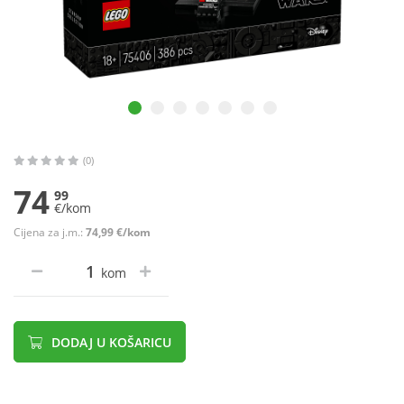
(0)
74
99
€/kom
Cijena za j.m.:
74,99 €/kom
kom
DODAJ U KOŠARICU