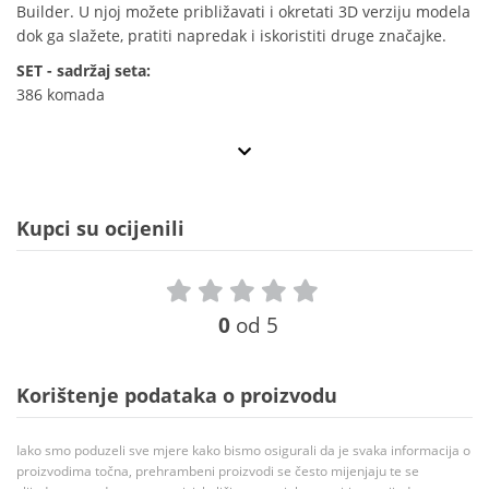
Builder. U njoj možete približavati i okretati 3D verziju modela
dok ga slažete, pratiti napredak i iskoristiti druge značajke.
SET - sadržaj seta:
386 komada
Kupci su ocijenili
0
od 5
Korištenje podataka o proizvodu
Iako smo poduzeli sve mjere kako bismo osigurali da je svaka informacija o
proizvodima točna, prehrambeni proizvodi se često mijenjaju te se