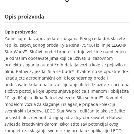
Opis proizvoda
Opis proizvoda:
Zamišljajte da zapovijedate snagama Prvog reda dok slažete
repliku zapovjednog broda Kyla Rena (75406) iz linije LEGO®
Star Wars™. Složivi model broda srednje veličine namijenjen
je odraslim obožavateljima koji će uživati u izazovnom
projektu slaganja autentičnih detalja vozila koje se pojavilo u
filmu Ratovi zvijezda: Sila se budi™. Kvalitetno se opustite dok
izrađujete aerodinamični oblik legendarnog broda i
podešavate krila u način za slijetanje ili let. Izložite kreaciju na
složivo postolje koje upotpunjava pločica s imenom i obilježite
10. godišnjicu filma Ratovi zvijezda: Sila se budi™. Komplet s
modelom vozila za slaganje i izlaganje pripada kolekciji
svemirskih brodova LEGO Star Wars i odličan je ako se želite
počastiti ili iznenaditi drugog odraslog obožavatelja Ratova
zvijezda kreativnim darom. Iskoristite sav potencijal ovog
kompleta za slaganje svemirskog broda uz aplikaciju LEGO