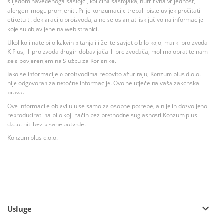
slijedom navedenoga sastojci, količina sastojaka, nutritivna vrijednost,
alergeni mogu promjeniti. Prije konzumacije trebali biste uvijek pročitati
etiketu tj. deklaraciju proizvoda, a ne se oslanjati isključivo na informacije
koje su objavljene na web stranici.
Ukoliko imate bilo kakvih pitanja ili želite savjet o bilo kojoj marki proizvoda
K Plus, ili proizvoda drugih dobavljača ili proizvođača, molimo obratite nam
se s povjerenjem na Službu za Korisnike.
Iako se informacije o proizvodima redovito ažuriraju, Konzum plus d.o.o.
nije odgovoran za netočne informacije. Ovo ne utječe na vaša zakonska
prava.
Ove informacije objavljuju se samo za osobne potrebe, a nije ih dozvoljeno
reproducirati na bilo koji način bez prethodne suglasnosti Konzum plus
d.o.o. niti bez pisane potvrde.
Konzum plus d.o.o.
Usluge