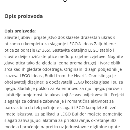
Opis proizvoda
Opis proizvoda:
Slavite ljubav i prijateljstvo dok slažete dražestan ukras s
pticama u kompletu za slaganje LEGO® Ideas Zaljubljene
ptice za odrasle (21365). Sastavite detaljno LEGO stablo i
stavite dvije ružičaste ptice među proljetne cvjetove. Nagnite
glave ptica tako da gledaju jedna prema drugoj i tvore oblik
srca kad ih gledate odostraga. Originalni dizajn pobjednik je
izazova LEGO Ideas „Build from the Heart”. Osmislio ga je
obožavatelj dizajner, a obožavatelji LEGO kocaka glasali su za
njega. Sladak je poklon za Valentinovo za nju, njega, parove i
ljubitelje umjetnosti te ukras koji će vas uvijek veseliti. Projekt
slaganja za odrasle zabavna je i romantična aktivnost za
parove, bilo da tek počinjete slagati LEGO komplete ili već
imate iskustva. Uz aplikaciju LEGO Builder možete pametnije
slagati zahvaljujući alatima za približavanje, okretanje 3D
modela i praćenje napretka uz jednostavne digitalne upute.