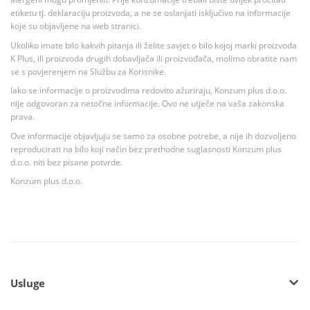
etiketu tj. deklaraciju proizvoda, a ne se oslanjati isključivo na informacije
koje su objavljene na web stranici.
Ukoliko imate bilo kakvih pitanja ili želite savjet o bilo kojoj marki proizvoda
K Plus, ili proizvoda drugih dobavljača ili proizvođača, molimo obratite nam
se s povjerenjem na Službu za Korisnike.
Iako se informacije o proizvodima redovito ažuriraju, Konzum plus d.o.o.
nije odgovoran za netočne informacije. Ovo ne utječe na vaša zakonska
prava.
Ove informacije objavljuju se samo za osobne potrebe, a nije ih dozvoljeno
reproducirati na bilo koji način bez prethodne suglasnosti Konzum plus
d.o.o. niti bez pisane potvrde.
Konzum plus d.o.o.
Usluge