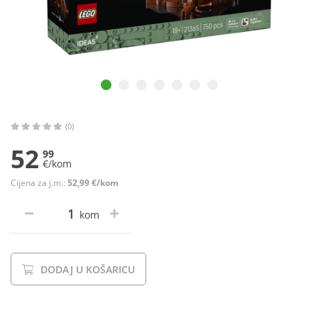
(0)
52
99
€/kom
Cijena za j.m.:
52,99 €/kom
kom
DODAJ U KOŠARICU