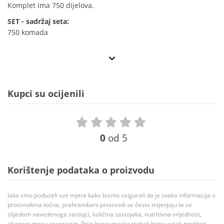
Komplet ima 750 dijelova.
SET - sadržaj seta:
750 komada
Kupci su ocijenili
0
od 5
Korištenje podataka o proizvodu
Iako smo poduzeli sve mjere kako bismo osigurali da je svaka informacija o
proizvodima točna, prehrambeni proizvodi se često mijenjaju te se
slijedom navedenoga sastojci, količina sastojaka, nutritivna vrijednost,
alergeni mogu promjeniti. Prije konzumacije trebali biste uvijek pročitati