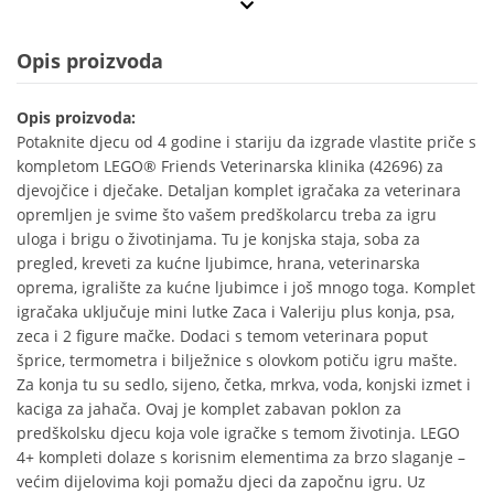
Opis proizvoda
Opis proizvoda:
Potaknite djecu od 4 godine i stariju da izgrade vlastite priče s
kompletom LEGO® Friends Veterinarska klinika (42696) za
djevojčice i dječake. Detaljan komplet igračaka za veterinara
opremljen je svime što vašem predškolarcu treba za igru
uloga i brigu o životinjama. Tu je konjska staja, soba za
pregled, kreveti za kućne ljubimce, hrana, veterinarska
oprema, igralište za kućne ljubimce i još mnogo toga. Komplet
igračaka uključuje mini lutke Zaca i Valeriju plus konja, psa,
zeca i 2 figure mačke. Dodaci s temom veterinara poput
šprice, termometra i bilježnice s olovkom potiču igru mašte.
Za konja tu su sedlo, sijeno, četka, mrkva, voda, konjski izmet i
kaciga za jahača. Ovaj je komplet zabavan poklon za
predškolsku djecu koja vole igračke s temom životinja. LEGO
4+ kompleti dolaze s korisnim elementima za brzo slaganje –
većim dijelovima koji pomažu djeci da započnu igru. Uz