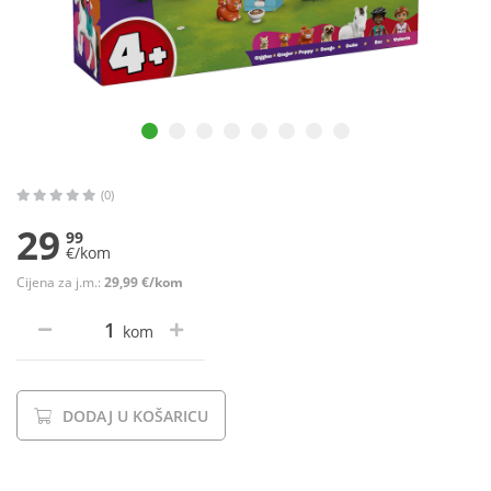
(0)
29
99
€/kom
Cijena za j.m.:
29,99 €/kom
kom
DODAJ U KOŠARICU