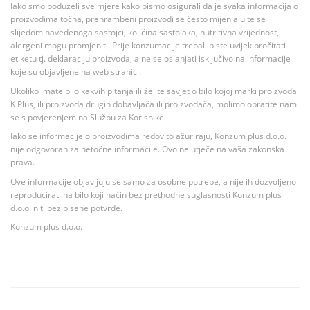
Iako smo poduzeli sve mjere kako bismo osigurali da je svaka informacija o
proizvodima točna, prehrambeni proizvodi se često mijenjaju te se
slijedom navedenoga sastojci, količina sastojaka, nutritivna vrijednost,
alergeni mogu promjeniti. Prije konzumacije trebali biste uvijek pročitati
etiketu tj. deklaraciju proizvoda, a ne se oslanjati isključivo na informacije
koje su objavljene na web stranici.
Ukoliko imate bilo kakvih pitanja ili želite savjet o bilo kojoj marki proizvoda
K Plus, ili proizvoda drugih dobavljača ili proizvođača, molimo obratite nam
se s povjerenjem na Službu za Korisnike.
Iako se informacije o proizvodima redovito ažuriraju, Konzum plus d.o.o.
nije odgovoran za netočne informacije. Ovo ne utječe na vaša zakonska
prava.
Ove informacije objavljuju se samo za osobne potrebe, a nije ih dozvoljeno
reproducirati na bilo koji način bez prethodne suglasnosti Konzum plus
d.o.o. niti bez pisane potvrde.
Konzum plus d.o.o.