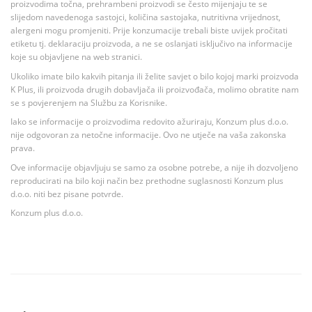
proizvodima točna, prehrambeni proizvodi se često mijenjaju te se
slijedom navedenoga sastojci, količina sastojaka, nutritivna vrijednost,
alergeni mogu promjeniti. Prije konzumacije trebali biste uvijek pročitati
etiketu tj. deklaraciju proizvoda, a ne se oslanjati isključivo na informacije
koje su objavljene na web stranici.
Ukoliko imate bilo kakvih pitanja ili želite savjet o bilo kojoj marki proizvoda
K Plus, ili proizvoda drugih dobavljača ili proizvođača, molimo obratite nam
se s povjerenjem na Službu za Korisnike.
Iako se informacije o proizvodima redovito ažuriraju, Konzum plus d.o.o.
nije odgovoran za netočne informacije. Ovo ne utječe na vaša zakonska
prava.
Ove informacije objavljuju se samo za osobne potrebe, a nije ih dozvoljeno
reproducirati na bilo koji način bez prethodne suglasnosti Konzum plus
d.o.o. niti bez pisane potvrde.
Konzum plus d.o.o.