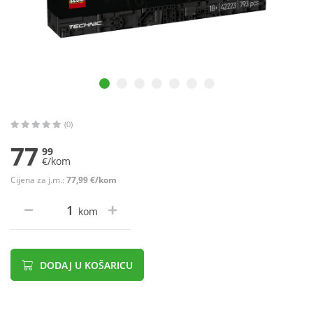
(0)
77
99
€/kom
Cijena za j.m.:
77,99 €/kom
kom
DODAJ U KOŠARICU