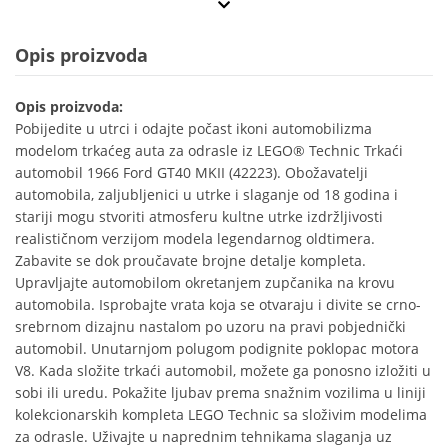
Opis proizvoda
Opis proizvoda:
Pobijedite u utrci i odajte počast ikoni automobilizma
modelom trkaćeg auta za odrasle iz LEGO® Technic Trkaći
automobil 1966 Ford GT40 MKII (42223). Obožavatelji
automobila, zaljubljenici u utrke i slaganje od 18 godina i
stariji mogu stvoriti atmosferu kultne utrke izdržljivosti
realističnom verzijom modela legendarnog oldtimera.
Zabavite se dok proučavate brojne detalje kompleta.
Upravljajte automobilom okretanjem zupčanika na krovu
automobila. Isprobajte vrata koja se otvaraju i divite se crno­-
srebrnom dizajnu nastalom po uzoru na pravi pobjednički
automobil. Unutarnjom polugom podignite poklopac motora
V8. Kada složite trkaći automobil, možete ga ponosno izložiti u
sobi ili uredu. Pokažite ljubav prema snažnim vozilima u liniji
kolekcionarskih kompleta LEGO Technic sa složivim modelima
za odrasle. Uživajte u naprednim tehnikama slaganja uz