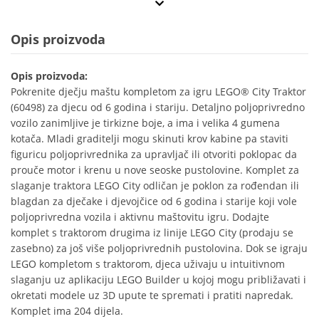
Opis proizvoda
Opis proizvoda:
Pokrenite dječju maštu kompletom za igru LEGO® City Traktor
(60498) za djecu od 6 godina i stariju. Detaljno poljoprivredno
vozilo zanimljive je tirkizne boje, a ima i velika 4 gumena
kotača. Mladi graditelji mogu skinuti krov kabine pa staviti
figuricu poljoprivrednika za upravljač ili otvoriti poklopac da
prouče motor i krenu u nove seoske pustolovine. Komplet za
slaganje traktora LEGO City odličan je poklon za rođendan ili
blagdan za dječake i djevojčice od 6 godina i starije koji vole
poljoprivredna vozila i aktivnu maštovitu igru. Dodajte
komplet s traktorom drugima iz linije LEGO City (prodaju se
zasebno) za još više poljoprivrednih pustolovina. Dok se igraju
LEGO kompletom s traktorom, djeca uživaju u intuitivnom
slaganju uz aplikaciju LEGO Builder u kojoj mogu približavati i
okretati modele uz 3D upute te spremati i pratiti napredak.
Komplet ima 204 dijela.