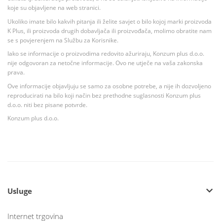
koje su objavljene na web stranici.
Ukoliko imate bilo kakvih pitanja ili želite savjet o bilo kojoj marki proizvoda
K Plus, ili proizvoda drugih dobavljača ili proizvođača, molimo obratite nam
se s povjerenjem na Službu za Korisnike.
Iako se informacije o proizvodima redovito ažuriraju, Konzum plus d.o.o.
nije odgovoran za netočne informacije. Ovo ne utječe na vaša zakonska
prava.
Ove informacije objavljuju se samo za osobne potrebe, a nije ih dozvoljeno
reproducirati na bilo koji način bez prethodne suglasnosti Konzum plus
d.o.o. niti bez pisane potvrde.
Konzum plus d.o.o.
Usluge
Internet trgovina