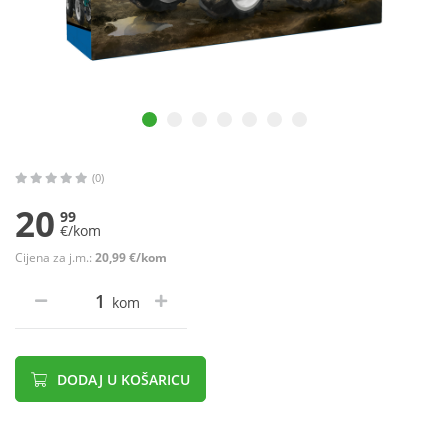
(0)
20
99
€/kom
Cijena za j.m.:
20,99 €/kom
kom
DODAJ U KOŠARICU