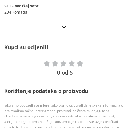
SET - sadržaj seta:
204 komada
Kupci su ocijenili
0
od 5
Korištenje podataka o proizvodu
Iako smo poduzeli sve mjere kako bismo osigurali da je svaka informacija o
proizvodima točna, prehrambeni proizvodi se često mijenjaju te se
slijedom navedenoga sastojci, količina sastojaka, nutritivna vrijednost,
alergeni mogu promjeniti. Prije konzumacije trebali biste uvijek pročitati
etiketu tj. deklaraciju proizvoda, a ne se oslanjati isključivo na informacije