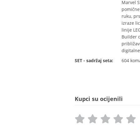
Marvel S
pomične 
ruku, prs
izraze li
linije L
Builder 
približa
digitaln
SET - sadržaj seta:
604 kom
Kupci su ocijenili