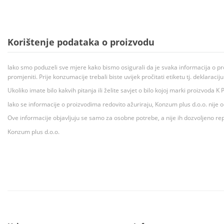
Korištenje podataka o proizvodu
Iako smo poduzeli sve mjere kako bismo osigurali da je svaka informacija o pr
promjeniti. Prije konzumacije trebali biste uvijek pročitati etiketu tj. deklaraci
Ukoliko imate bilo kakvih pitanja ili želite savjet o bilo kojoj marki proizvoda
Iako se informacije o proizvodima redovito ažuriraju, Konzum plus d.o.o. nije
Ove informacije objavljuju se samo za osobne potrebe, a nije ih dozvoljeno rep
Konzum plus d.o.o.