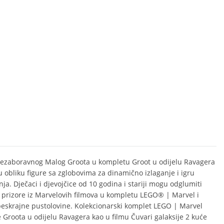
nezaboravnog Malog Groota u kompletu Groot u odijelu Ravagera
 u obliku figure sa zglobovima za dinamično izlaganje i igru
ja. Dječaci i djevojčice od 10 godina i stariji mogu odglumiti
 prizore iz Marvelovih filmova u kompletu LEGO® | Marvel i
 beskrajne pustolovine. Kolekcionarski komplet LEGO | Marvel
e Groota u odijelu Ravagera kao u filmu Čuvari galaksije 2 kuće