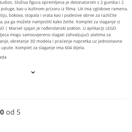
tudios. Složiva figura opremljena je detonatorom s 2 gumba i 2
poluge, kao u kultnom prizoru iz filma. Lik ima zglobove ramena,
tiju, bokova, stopala i vrata kao i podesive obrve za različite
ca, pa ga možete namjestiti kako želite. Komplet za slaganje iz
EGO | Marvel sjajan je rođendanski poklon. U aplikaciji LEGO
djeca mogu samouvjereno slagati zahvaljujući alatima za
vanje, okretanje 3D modela i praćenje napretka uz jednostavne
e upute. Komplet za slaganje ima 604 dijela.
ada
0
od 5