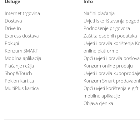
Usluge
Info
Internet trgovina
Načini plaćanja
Dostava
Uvjeti iskorištavanja pogod
Drive In
Podnošenje prigovora
Express dostava
Zaštita osobnih podataka
Pokupi
Uvjeti i pravila korištenja
Konzum SMART
online platforme
Mobilna aplikacija
Opći uvjeti i pravila poslov
Plaćanje režija
Konzum online prodaju
Shop&Touch
Uvjeti i pravila kupoprodaj
Poklon kartica
Konzum Smart prodavaoni
MultiPlus kartica
Opći uvjeti korištenja e-gift
mobilne aplikacije
Objava cjenika