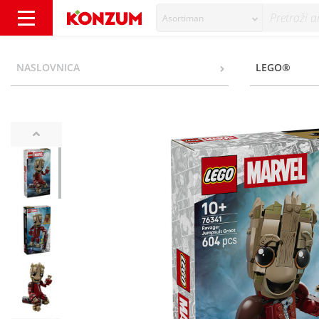
Asortiman
Lego Groot u odijelu Ravagera - Konzum
NASLOVNICA
LEGO®