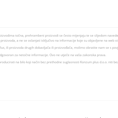
oizvodima točna, prehrambeni proizvodi se često mijenjaju te se slijedom navedeno
ju proizvoda, a ne se oslanjati isključivo na informacije koje su objavljene na web st
 K Plus, ili proizvoda drugih dobavljača ili proizvođača, molimo obratite nam se s p
 odgovoran za netočne informacije. Ovo ne utječe na vaša zakonska prava.
roducirati na bilo koji način bez prethodne suglasnosti Konzum plus d.o.o. niti be