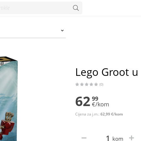
Lego Groot u 
(0)
62
99
€/kom
Cijena za j.m.:
62,99 €/kom
kom