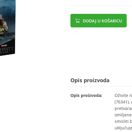
DODAJ U KOŠARICU
Opis proizvoda
Opis proizvoda:
Oživite 
(76341),
pretvaran
omiljene
smisliti
uključuj