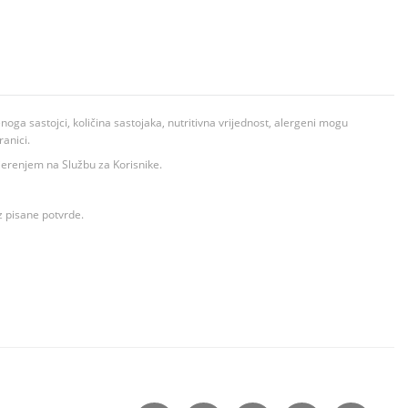
ga sastojci, količina sastojaka, nutritivna vrijednost, alergeni mogu
ranici.
ovjerenjem na Službu za Korisnike.
z pisane potvrde.