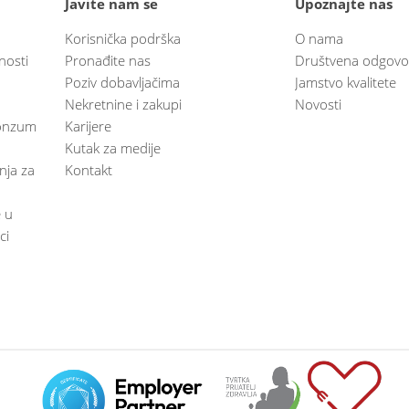
Javite nam se
Upoznajte nas
Korisnička podrška
O nama
nosti
Pronađite nas
Društvena odgovo
Poziv dobavljačima
Jamstvo kvalitete
Nekretnine i zakupi
Novosti
 Konzum
Karijere
Kutak za medije
anja za
Kontakt
e u
ci