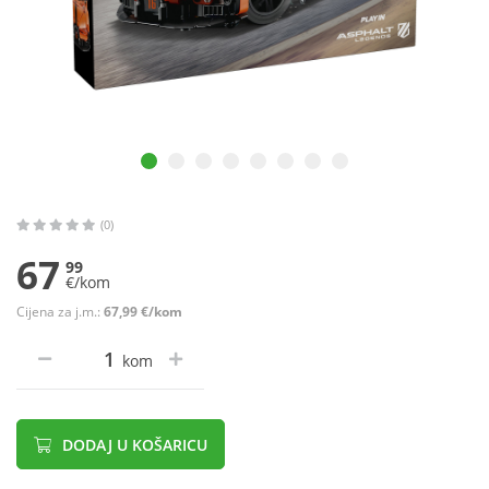
(0)
67
99
€/kom
Cijena za j.m.:
67,99 €/kom
kom
DODAJ U KOŠARICU