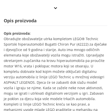
Opis proizvoda
Opis proizvoda:
Obradujte obožavatelje utrka kompletom LEGO® Technic
Sportski hiperautomobil Bugatti Chiron Pur (42222) za dječake
i djevojčice od 9 godina i starije. Auto ima mnogo odličnih
elemenata koje obožavatelji vozila mogu istražiti. Upravljajte
okretanjem zupčanika na krovu hiperautomobila pa proučite
motor W16, vrata i poklopac motora koji se otvaraju. U
kompletu dobivate kod kojim možete otključati digitalnu
verziju automobila iz linije LEGO Technic u mrežnoj videoigri
ASPHALT LEGENDS. Djeca će se zabaviti dok slažu model
vozila i igraju se njime. Kada se zažele neke nove aktivnosti,
mogu se igrati i utrkivati digitalnom verzijom u igri. Zabavan
je poklon za djecu koja vole modele trkaćih automobila.
Kompleti iz linije LEGO Technic kreću se kao pravi, a
mehanizmi uvode mlade LEGO graditelje u mehaniku na