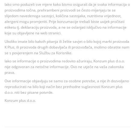
Iako smo poduzeli sve mjere kako bismo osigurali da je svaka informacija o
proizvodima točna, prehrambeni proizvodi se često mijenjaju te se
slijedom navedenoga sastojci, količina sastojaka, nutritivna vrijednost,
alergeni mogu promjeniti. Prije konzumacije trebali biste uvijek pročitati
etiketu tj. deklaraciju proizvoda, a ne se oslanjati isključivo na informacije
koje su objavljene na web stranici.
Ukoliko imate bilo kakvih pitanja ili želite savjet o bilo kojoj marki proizvoda
K Plus, ili proizvoda drugih dobavljača ili proizvođača, molimo obratite nam
se s povjerenjem na Službu za Korisnike.
Iako se informacije o proizvodima redovito ažuriraju, Konzum plus d.o.o.
nije odgovoran za netočne informacije. Ovo ne utječe na vaša zakonska
prava.
Ove informacije objavljuju se samo za osobne potrebe, a nije ih dozvoljeno
reproducirati na bilo koji način bez prethodne suglasnosti Konzum plus
d.o.o. niti bez pisane potvrde.
Konzum plus d.o.o.