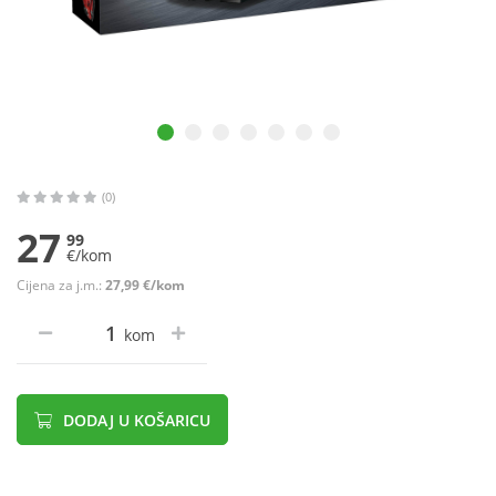
(0)
27
99
€/kom
Cijena za j.m.:
27,99 €/kom
kom
DODAJ U KOŠARICU