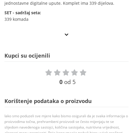
jednostavne digitalne upute. Komplet ima 339 dijelova.
SET - sadržaj seta:
339 komada
Kupci su ocijenili
0
od 5
Korištenje podataka o proizvodu
Iako smo poduzeli sve mjere kako bismo osigurali da je svaka informacija o
proizvodima točna, prehrambeni proizvodi se često mijenjaju te se
slijedom navedenoga sastojci, količina sastojaka, nutritivna vrijednost,
alergeni mogu promjeniti. Prije konzumacije trebali biste uvijek pročitati