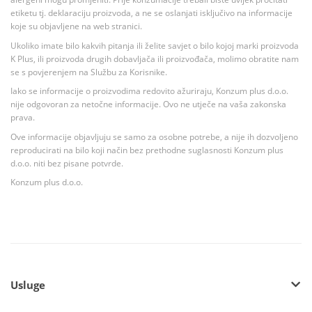
etiketu tj. deklaraciju proizvoda, a ne se oslanjati isključivo na informacije
koje su objavljene na web stranici.
Ukoliko imate bilo kakvih pitanja ili želite savjet o bilo kojoj marki proizvoda
K Plus, ili proizvoda drugih dobavljača ili proizvođača, molimo obratite nam
se s povjerenjem na Službu za Korisnike.
Iako se informacije o proizvodima redovito ažuriraju, Konzum plus d.o.o.
nije odgovoran za netočne informacije. Ovo ne utječe na vaša zakonska
prava.
Ove informacije objavljuju se samo za osobne potrebe, a nije ih dozvoljeno
reproducirati na bilo koji način bez prethodne suglasnosti Konzum plus
d.o.o. niti bez pisane potvrde.
Konzum plus d.o.o.
Usluge