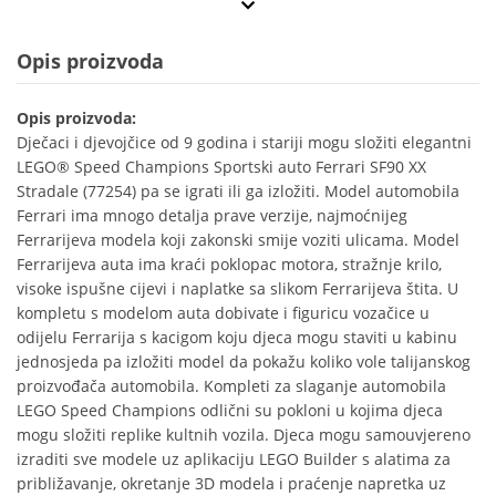
Opis proizvoda
Opis proizvoda:
Dječaci i djevojčice od 9 godina i stariji mogu složiti elegantni
LEGO® Speed Champions Sportski auto Ferrari SF90 XX
Stradale (77254) pa se igrati ili ga izložiti. Model automobila
Ferrari ima mnogo detalja prave verzije, najmoćnijeg
Ferrarijeva modela koji zakonski smije voziti ulicama. Model
Ferrarijeva auta ima kraći poklopac motora, stražnje krilo,
visoke ispušne cijevi i naplatke sa slikom Ferrarijeva štita. U
kompletu s modelom auta dobivate i figuricu vozačice u
odijelu Ferrarija s kacigom koju djeca mogu staviti u kabinu
jednosjeda pa izložiti model da pokažu koliko vole talijanskog
proizvođača automobila. Kompleti za slaganje automobila
LEGO Speed Champions odlični su pokloni u kojima djeca
mogu složiti replike kultnih vozila. Djeca mogu samouvjereno
izraditi sve modele uz aplikaciju LEGO Builder s alatima za
približavanje, okretanje 3D modela i praćenje napretka uz