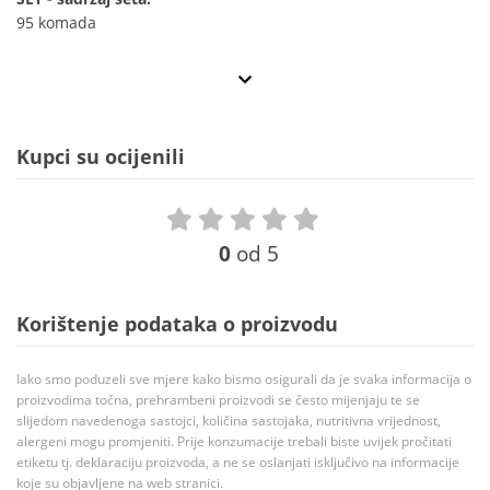
95 komada
Kupci su ocijenili
0
od 5
Korištenje podataka o proizvodu
Iako smo poduzeli sve mjere kako bismo osigurali da je svaka informacija o
proizvodima točna, prehrambeni proizvodi se često mijenjaju te se
slijedom navedenoga sastojci, količina sastojaka, nutritivna vrijednost,
alergeni mogu promjeniti. Prije konzumacije trebali biste uvijek pročitati
etiketu tj. deklaraciju proizvoda, a ne se oslanjati isključivo na informacije
koje su objavljene na web stranici.