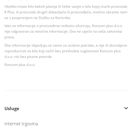
Ukoliko imate bilo kakvih pitanja ili želite savjet o bilo kojoj marki proizvoda
K Plus, ili proizvoda drugih dobavljača ili proizvođača, molimo obratite nam
se s povjerenjem na Službu za Korisnike.
Iako se informacije o proizvodima redovito ažuriraju, Konzum plus d.o.o.
nije odgovoran za netočne informacije. Ovo ne utječe na vaša zakonska
prava.
Ove informacije objavljuju se samo za osobne potrebe, a nije ih dozvoljeno
reproducirati na bilo koji način bez prethodne suglasnosti Konzum plus
d.o.o. niti bez pisane potvrde.
Konzum plus d.o.o.
Usluge
Internet trgovina