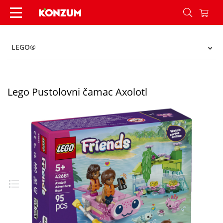
Lego Pustolovni čamac Axolotl - Konzum
LEGO®
Lego Pustolovni čamac Axolotl