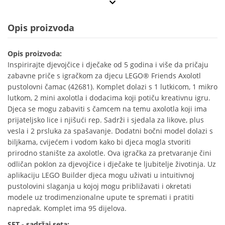
Opis proizvoda
Opis proizvoda:
Inspirirajte djevojčice i dječake od 5 godina i više da pričaju
zabavne priče s igračkom za djecu LEGO® Friends Axolotl
pustolovni čamac (42681). Komplet dolazi s 1 lutkicom, 1 mikro
lutkom, 2 mini axolotla i dodacima koji potiču kreativnu igru.
Djeca se mogu zabaviti s čamcem na temu axolotla koji ima
prijateljsko lice i njišući rep. Sadrži i sjedala za likove, plus
vesla i 2 prsluka za spašavanje. Dodatni bočni model dolazi s
biljkama, cvijećem i vodom kako bi djeca mogla stvoriti
prirodno stanište za axolotle. Ova igračka za pretvaranje čini
odličan poklon za djevojčice i dječake te ljubitelje životinja. Uz
aplikaciju LEGO Builder djeca mogu uživati u intuitivnoj
pustolovini slaganja u kojoj mogu približavati i okretati
modele uz trodimenzionalne upute te spremati i pratiti
napredak. Komplet ima 95 dijelova.
SET - sadržaj seta: