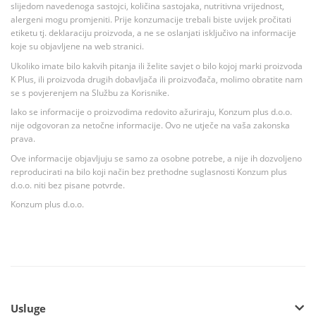
slijedom navedenoga sastojci, količina sastojaka, nutritivna vrijednost,
alergeni mogu promjeniti. Prije konzumacije trebali biste uvijek pročitati
etiketu tj. deklaraciju proizvoda, a ne se oslanjati isključivo na informacije
koje su objavljene na web stranici.
Ukoliko imate bilo kakvih pitanja ili želite savjet o bilo kojoj marki proizvoda
K Plus, ili proizvoda drugih dobavljača ili proizvođača, molimo obratite nam
se s povjerenjem na Službu za Korisnike.
Iako se informacije o proizvodima redovito ažuriraju, Konzum plus d.o.o.
nije odgovoran za netočne informacije. Ovo ne utječe na vaša zakonska
prava.
Ove informacije objavljuju se samo za osobne potrebe, a nije ih dozvoljeno
reproducirati na bilo koji način bez prethodne suglasnosti Konzum plus
d.o.o. niti bez pisane potvrde.
Konzum plus d.o.o.
Usluge