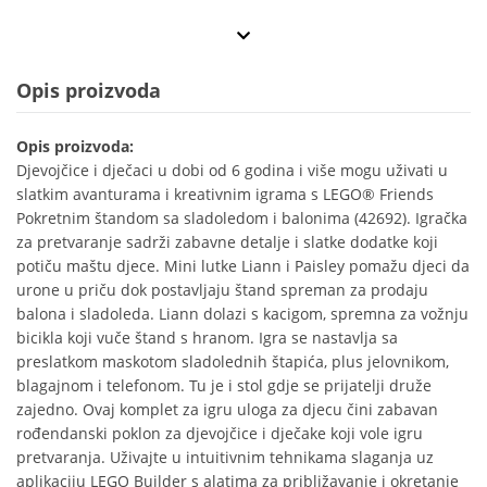
Opis proizvoda
Opis proizvoda:
Djevojčice i dječaci u dobi od 6 godina i više mogu uživati u
slatkim avanturama i kreativnim igrama s LEGO® Friends
Pokretnim štandom sa sladoledom i balonima (42692). Igračka
za pretvaranje sadrži zabavne detalje i slatke dodatke koji
potiču maštu djece. Mini lutke Liann i Paisley pomažu djeci da
urone u priču dok postavljaju štand spreman za prodaju
balona i sladoleda. Liann dolazi s kacigom, spremna za vožnju
bicikla koji vuče štand s hranom. Igra se nastavlja sa
preslatkom maskotom sladolednih štapića, plus jelovnikom,
blagajnom i telefonom. Tu je i stol gdje se prijatelji druže
zajedno. Ovaj komplet za igru uloga za djecu čini zabavan
rođendanski poklon za djevojčice i dječake koji vole igru
pretvaranja. Uživajte u intuitivnim tehnikama slaganja uz
aplikaciju LEGO Builder s alatima za približavanje i okretanje