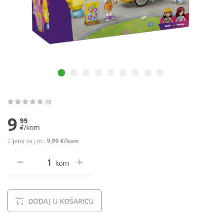
(0)
9
99
€/kom
Cijena za j.m.:
9,99 €/kom
kom
DODAJ U KOŠARICU