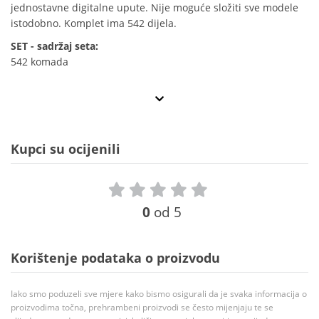
jednostavne digitalne upute. Nije moguće složiti sve modele
istodobno. Komplet ima 542 dijela.
SET - sadržaj seta:
542 komada
Kupci su ocijenili
0
od 5
Korištenje podataka o proizvodu
Iako smo poduzeli sve mjere kako bismo osigurali da je svaka informacija o
proizvodima točna, prehrambeni proizvodi se često mijenjaju te se