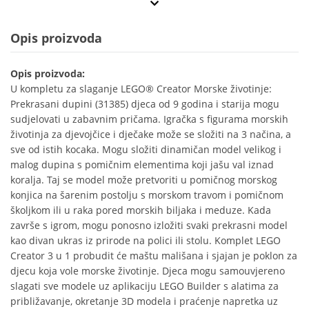
Opis proizvoda
Opis proizvoda:
U kompletu za slaganje LEGO® Creator Morske životinje:
Prekrasani dupini (31385) djeca od 9 godina i starija mogu
sudjelovati u zabavnim pričama. Igračka s figurama morskih
životinja za djevojčice i dječake može se složiti na 3 načina, a
sve od istih kocaka. Mogu složiti dinamičan model velikog i
malog dupina s pomičnim elementima koji jašu val iznad
koralja. Taj se model može pretvoriti u pomičnog morskog
konjica na šarenim postolju s morskom travom i pomičnom
školjkom ili u raka pored morskih biljaka i meduze. Kada
završe s igrom, mogu ponosno izložiti svaki prekrasni model
kao divan ukras iz prirode na polici ili stolu. Komplet LEGO
Creator 3 u 1 probudit će maštu mališana i sjajan je poklon za
djecu koja vole morske životinje. Djeca mogu samouvjereno
slagati sve modele uz aplikaciju LEGO Builder s alatima za
približavanje, okretanje 3D modela i praćenje napretka uz