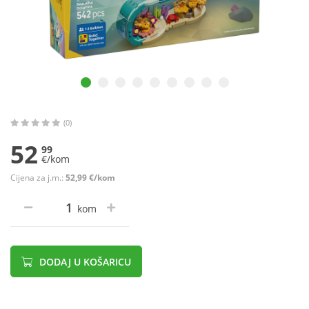
(0)
52
99
€/kom
Cijena za j.m.:
52,99 €/kom
kom
DODAJ U KOŠARICU