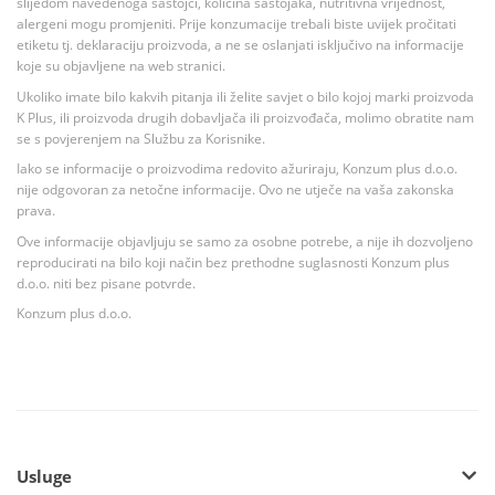
slijedom navedenoga sastojci, količina sastojaka, nutritivna vrijednost,
alergeni mogu promjeniti. Prije konzumacije trebali biste uvijek pročitati
etiketu tj. deklaraciju proizvoda, a ne se oslanjati isključivo na informacije
koje su objavljene na web stranici.
Ukoliko imate bilo kakvih pitanja ili želite savjet o bilo kojoj marki proizvoda
K Plus, ili proizvoda drugih dobavljača ili proizvođača, molimo obratite nam
se s povjerenjem na Službu za Korisnike.
Iako se informacije o proizvodima redovito ažuriraju, Konzum plus d.o.o.
nije odgovoran za netočne informacije. Ovo ne utječe na vaša zakonska
prava.
Ove informacije objavljuju se samo za osobne potrebe, a nije ih dozvoljeno
reproducirati na bilo koji način bez prethodne suglasnosti Konzum plus
d.o.o. niti bez pisane potvrde.
Konzum plus d.o.o.
Usluge