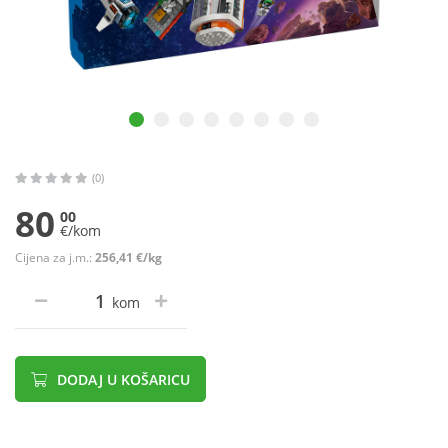
(0)
80
00
€/kom
Cijena za j.m.:
256,41 €/kg
kom
DODAJ U KOŠARICU