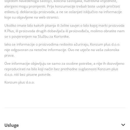
slijedom navedenoga sastojci, količina sastojaka, nutritivna vrijednost,
alergeni mogu promjeniti. Prije konzumacije trebali biste uvijek pročitati
etiketu tj. deklaraciju proizvoda, a ne se oslanjati isključivo na informacije
koje su objavljene na web stranici.
Ukoliko imate bilo kakvih pitanja ili želite savjet o bilo kojoj marki proizvoda
K Plus, ili proizvoda drugih dobavljača ili proizvođača, molimo obratite nam
se s povjerenjem na Službu za Korisnike.
Iako se informacije o proizvodima redovito ažuriraju, Konzum plus d.o.o.
nije odgovoran za netočne informacije. Ovo ne utječe na vaša zakonska
prava.
Ove informacije objavljuju se samo za osobne potrebe, a nije ih dozvoljeno
reproducirati na bilo koji način bez prethodne suglasnosti Konzum plus
d.o.o. niti bez pisane potvrde.
Konzum plus d.o.o.
Usluge