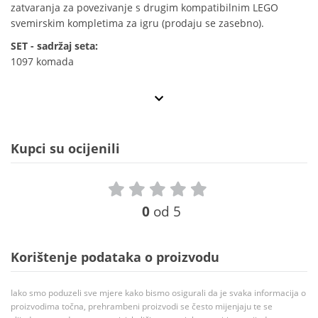
zatvaranja za povezivanje s drugim kompatibilnim LEGO
svemirskim kompletima za igru (prodaju se zasebno).
SET - sadržaj seta:
1097 komada
Kupci su ocijenili
0
od 5
Korištenje podataka o proizvodu
Iako smo poduzeli sve mjere kako bismo osigurali da je svaka informacija o
proizvodima točna, prehrambeni proizvodi se često mijenjaju te se