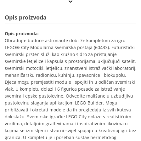
Opis proizvoda
Opis proizvoda:
Obradujte buduće astronaute dobi 7+ kompletom za igru
LEGO® City Modularna svemirska postaja (60433). Futuristički
svemirski prsten služi kao kružno sidro za pristajanje
svemirske letjelice i kapsula s prostorijama, uključujući satelit,
svemirski motocikl, letjelicu, znanstveni istraživački laboratorij,
mehaničarsku radionicu, kuhinju, spavaonice i biokupolu.
Djeca mogu premjestiti module i spojiti ih u odličan svemirski
vlak. U kompletu dolazi i 6 figurica posade za istraživanje
svemira i epske pustolovine. Odvedite mališane u uzbudljivu
pustolovinu slaganja aplikacijom LEGO Builder. Mogu
približavati i okretati modele da ih pregledaju iz svih kutova
dok slažu. Svemirske igračke LEGO City dolaze s realističnim
vozilima, detaljnim građevinama i inspirativnim likovima u
kojima se izmišljeni i stvarni svijet spajaju u kreativnoj igri bez
granica. U kompletu je i poseban sustav hermetičkog