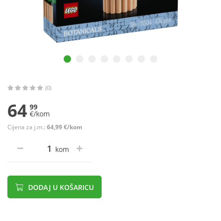
(0)
64
99
€/kom
Cijena za j.m.:
64,99 €/kom
kom
DODAJ U KOŠARICU