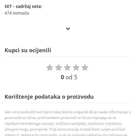
SET - sadržaj seta:
474 komada
Kupci su ocijenili
0
od 5
Korištenje podataka o proizvodu
Iako smo poduzeli sve mjere kako bismo osigurali da je svaka informacija o
proizvodima točna, prehrambeni proizvodi se često mijenjaju te se
slijedom navedenoga sastojci, količina sastojaka, nutritivna vrijednost,
alergeni mogu promjeniti. Prije konzumacije trebali biste uvijek pročitati
etiketu tj. deklaraciju proizvoda, a ne se oslanjati isključivo na informacije