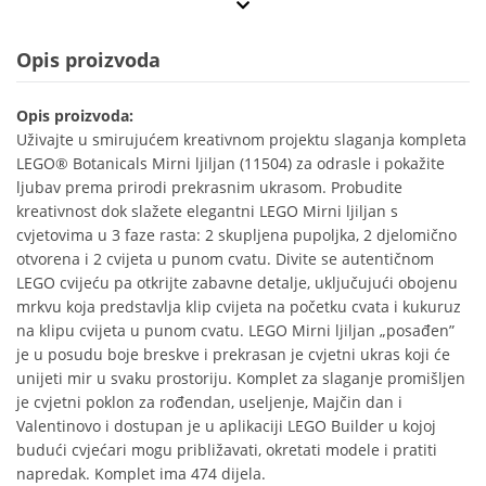
Opis proizvoda
Opis proizvoda:
Uživajte u smirujućem kreativnom projektu slaganja kompleta
LEGO® Botanicals Mirni ljiljan (11504) za odrasle i pokažite
ljubav prema prirodi prekrasnim ukrasom. Probudite
kreativnost dok slažete elegantni LEGO Mirni ljiljan s
cvjetovima u 3 faze rasta: 2 skupljena pupoljka, 2 djelomično
otvorena i 2 cvijeta u punom cvatu. Divite se autentičnom
LEGO cvijeću pa otkrijte zabavne detalje, uključujući obojenu
mrkvu koja predstavlja klip cvijeta na početku cvata i kukuruz
na klipu cvijeta u punom cvatu. LEGO Mirni ljiljan „posađen”
je u posudu boje breskve i prekrasan je cvjetni ukras koji će
unijeti mir u svaku prostoriju. Komplet za slaganje promišljen
je cvjetni poklon za rođendan, useljenje, Majčin dan i
Valentinovo i dostupan je u aplikaciji LEGO Builder u kojoj
budući cvjećari mogu približavati, okretati modele i pratiti
napredak. Komplet ima 474 dijela.