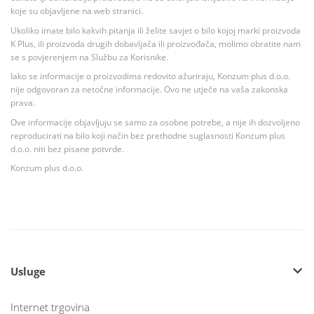
koje su objavljene na web stranici.
Ukoliko imate bilo kakvih pitanja ili želite savjet o bilo kojoj marki proizvoda
K Plus, ili proizvoda drugih dobavljača ili proizvođača, molimo obratite nam
se s povjerenjem na Službu za Korisnike.
Iako se informacije o proizvodima redovito ažuriraju, Konzum plus d.o.o.
nije odgovoran za netočne informacije. Ovo ne utječe na vaša zakonska
prava.
Ove informacije objavljuju se samo za osobne potrebe, a nije ih dozvoljeno
reproducirati na bilo koji način bez prethodne suglasnosti Konzum plus
d.o.o. niti bez pisane potvrde.
Konzum plus d.o.o.
Usluge
Internet trgovina