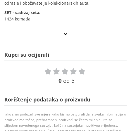
odrasle i obožavatelje kolekcionarskih auta.
SET - sadržaj seta:
1434 komada
Kupci su ocijenili
0
od 5
Korištenje podataka o proizvodu
Iako smo poduzeli sve mjere kako bismo osigurali da je svaka informacija o
proizvodima točna, prehrambeni proizvodi se često mijenjaju te se
slijedom navedenoga sastojci, količina sastojaka, nutritivna vrijednost,
alergeni mogu promjeniti. Prije konzumacije trebali biste uvijek pročitati