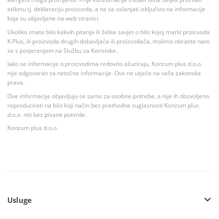
etiketu tj. deklaraciju proizvoda, a ne se oslanjati isključivo na informacije
koje su objavljene na web stranici.
Ukoliko imate bilo kakvih pitanja ili želite savjet o bilo kojoj marki proizvoda
K Plus, ili proizvoda drugih dobavljača ili proizvođača, molimo obratite nam
se s povjerenjem na Službu za Korisnike.
Iako se informacije o proizvodima redovito ažuriraju, Konzum plus d.o.o.
nije odgovoran za netočne informacije. Ovo ne utječe na vaša zakonska
prava.
Ove informacije objavljuju se samo za osobne potrebe, a nije ih dozvoljeno
reproducirati na bilo koji način bez prethodne suglasnosti Konzum plus
d.o.o. niti bez pisane potvrde.
Konzum plus d.o.o.
Usluge