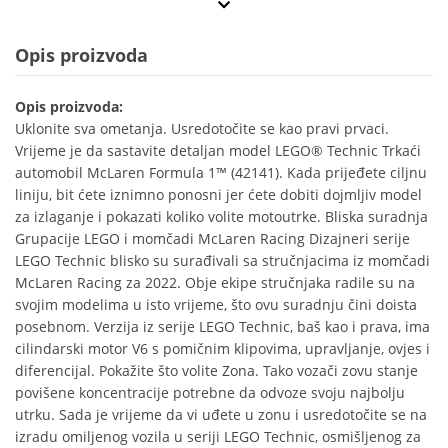
Opis proizvoda
Opis proizvoda:
Uklonite sva ometanja. Usredotočite se kao pravi prvaci.
Vrijeme je da sastavite detaljan model LEGO® Technic Trkaći
automobil McLaren Formula 1™ (42141). Kada prijeđete ciljnu
liniju, bit ćete iznimno ponosni jer ćete dobiti dojmljiv model
za izlaganje i pokazati koliko volite motoutrke. Bliska suradnja
Grupacije LEGO i momčadi McLaren Racing Dizajneri serije
LEGO Technic blisko su surađivali sa stručnjacima iz momčadi
McLaren Racing za 2022. Obje ekipe stručnjaka radile su na
svojim modelima u isto vrijeme, što ovu suradnju čini doista
posebnom. Verzija iz serije LEGO Technic, baš kao i prava, ima
cilindarski motor V6 s pomičnim klipovima, upravljanje, ovjes i
diferencijal. Pokažite što volite Zona. Tako vozači zovu stanje
povišene koncentracije potrebne da odvoze svoju najbolju
utrku. Sada je vrijeme da vi uđete u zonu i usredotočite se na
izradu omiljenog vozila u seriji LEGO Technic, osmišljenog za