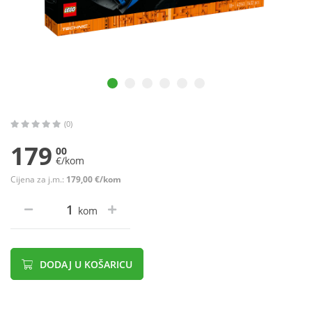
(0)
179
00
€/kom
Cijena za j.m.:
179,00 €/kom
kom
DODAJ U KOŠARICU