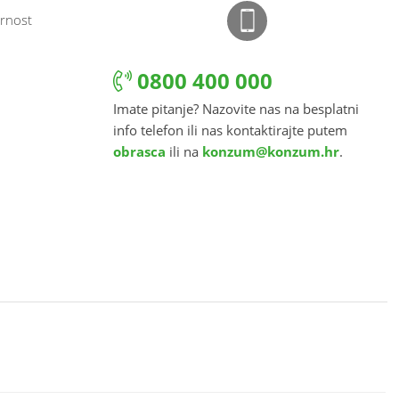
rnost
0800 400 000
Imate pitanje? Nazovite nas na besplatni
info telefon ili nas kontaktirajte putem
obrasca
ili na
konzum@konzum.hr
.