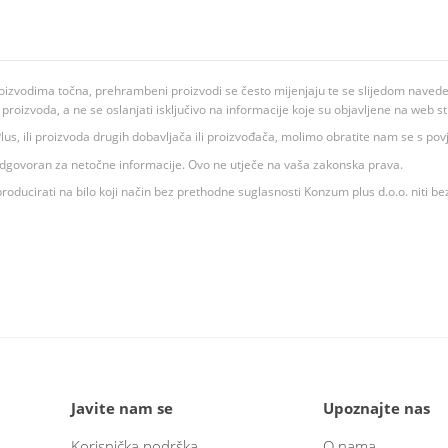
oizvodima točna, prehrambeni proizvodi se često mijenjaju te se slijedom navedeno
ju proizvoda, a ne se oslanjati isključivo na informacije koje su objavljene na web st
 K Plus, ili proizvoda drugih dobavljača ili proizvođača, molimo obratite nam se s p
 odgovoran za netočne informacije. Ovo ne utječe na vaša zakonska prava.
roducirati na bilo koji način bez prethodne suglasnosti Konzum plus d.o.o. niti be
Javite nam se
Upoznajte nas
Korisnička podrška
O nama