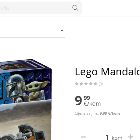
onzum
Lego Mandalor
(0)
9
99
€/kom
Cijena za j.m.:
9,99 €/kom
kom