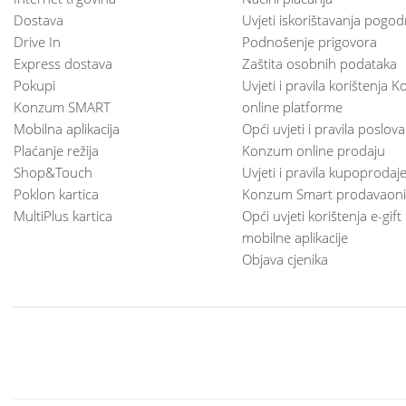
Dostava
Uvjeti iskorištavanja pogod
Drive In
Podnošenje prigovora
Express dostava
Zaštita osobnih podataka
Pokupi
Uvjeti i pravila korištenja
Konzum SMART
online platforme
Mobilna aplikacija
Opći uvjeti i pravila poslov
Plaćanje režija
Konzum online prodaju
Shop&Touch
Uvjeti i pravila kupoprodaj
Poklon kartica
Konzum Smart prodavaoni
MultiPlus kartica
Opći uvjeti korištenja e-gift
mobilne aplikacije
Objava cjenika