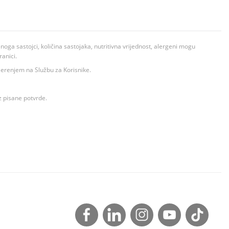
ga sastojci, količina sastojaka, nutritivna vrijednost, alergeni mogu
ranici.
ovjerenjem na Službu za Korisnike.
z pisane potvrde.