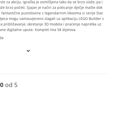
te za akciju. Igračka je osmišljena tako da se brzo slaže, pa i
ože brzo početi. Sjajan je način za poticanje dječje mašte dok
u fantastične pustolovine s legendarnim likovima iz serije Star
jeca mogu samouvjereno slagati uz aplikaciju LEGO Builder s
za približavanje, okretanje 3D modela i praćenje napretka uz
vne digitalne upute. Komplet ima 58 dijelova.
da
0
od 5