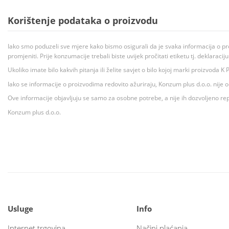
Korištenje podataka o proizvodu
Iako smo poduzeli sve mjere kako bismo osigurali da je svaka informacija o pr
promjeniti. Prije konzumacije trebali biste uvijek pročitati etiketu tj. deklaraci
Ukoliko imate bilo kakvih pitanja ili želite savjet o bilo kojoj marki proizvoda
Iako se informacije o proizvodima redovito ažuriraju, Konzum plus d.o.o. nije
Ove informacije objavljuju se samo za osobne potrebe, a nije ih dozvoljeno rep
Konzum plus d.o.o.
Usluge
Info
Internet trgovina
Načini plaćanja