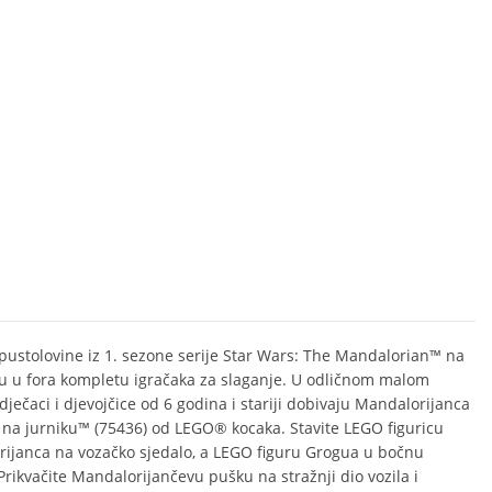
 pustolovine iz 1. sezone serije Star Wars: The Mandalorian™ na
u u fora kompletu igračaka za slaganje. U odličnom malom
dječaci i djevojčice od 6 godina i stariji dobivaju Mandalorijanca
 na jurniku™ (75436) od LEGO® kocaka. Stavite LEGO figuricu
ijanca na vozačko sjedalo, a LEGO figuru Grogua u bočnu
 Prikvačite Mandalorijančevu pušku na stražnji dio vozila i