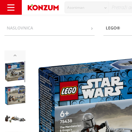
Asortiman
Lego Mandalorijanac i Grogu na jurniku - K
NASLOVNICA
LEGO®