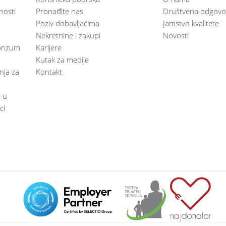
nosti
Pronađite nas
Društvena odgovo
Poziv dobavljačima
Jamstvo kvalitete
Nekretnine i zakupi
Novosti
 Konzum
Karijere
Kutak za medije
anja za
Kontakt
e u
ci