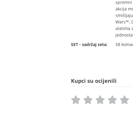
spremni s
akcija m
smišljaj
Wars™. D
alatima 
jednosta
SET - sadržaj seta:
58 koma
Kupci su ocijenili