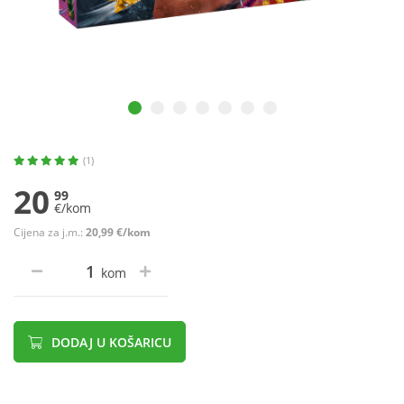
(1)
20
99
€/kom
Cijena za j.m.:
20,99 €/kom
kom
DODAJ U KOŠARICU