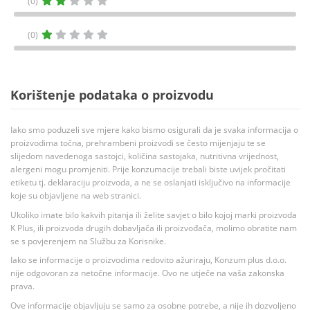
(0)
(0)
Korištenje podataka o proizvodu
Iako smo poduzeli sve mjere kako bismo osigurali da je svaka informacija o
proizvodima točna, prehrambeni proizvodi se često mijenjaju te se
slijedom navedenoga sastojci, količina sastojaka, nutritivna vrijednost,
alergeni mogu promjeniti. Prije konzumacije trebali biste uvijek pročitati
etiketu tj. deklaraciju proizvoda, a ne se oslanjati isključivo na informacije
koje su objavljene na web stranici.
Ukoliko imate bilo kakvih pitanja ili želite savjet o bilo kojoj marki proizvoda
K Plus, ili proizvoda drugih dobavljača ili proizvođača, molimo obratite nam
se s povjerenjem na Službu za Korisnike.
Iako se informacije o proizvodima redovito ažuriraju, Konzum plus d.o.o.
nije odgovoran za netočne informacije. Ovo ne utječe na vaša zakonska
prava.
Ove informacije objavljuju se samo za osobne potrebe, a nije ih dozvoljeno