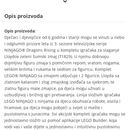
Opis proizvoda
Opis proizvoda:
Dječaci i djevojčice od 6 godina i stariji mogu se vinuti u nebo
i odglumiti prizore leta iz 3. sezone televizijske serije
NINJAGO® Dragons Rising u kompletu igračaka za slaganje
Lloydov zeleni šumski zmaj (71829). U njemu dobivaju
dojmljivu figuru zmaja s pomičnim repom, vratom, nogama,
velikim krilima i rukama te sedlom za figuricu. Komplet
LEGO® NINJAGO sa zmajem uključuje i 2 figurice, Lloyda sa
zlatnom katanom i zlog zmajskog izviđača sa sjekirom, te
zlatnu figuru male zmajice, pa djeca mogu uživati u
uzbudljivoj i brižnoj igri pretvaranja. Linija složivih igračaka
LEGO NINJAGO s ninjama za djecu obuhvaća robote, vozila i
hramove, pa djeca mogu pobjeći u svijet iz mašte i
pustolovina s junacima. Svi akcijski kompleti igračaka mogu se
jednostavno složiti uz pomoć aplikacije LEGO Builder, koja
vodi vas i vaše dijete u jednostavnu i intuitivnu pustolovinu