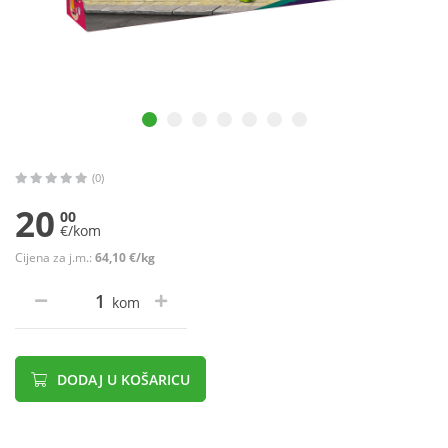
(0)
20
00
€/kom
Cijena za j.m.:
64,10 €/kg
kom
DODAJ U KOŠARICU