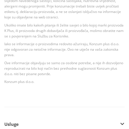
slijedom navedenoga sastojci, količina sastojaka, nutritivna vrijednost,
alergeni mogu promjeniti. Prije konzumacije trebali biste uvijek pročitati
etiketu tj. deklaraciju proizvoda, a ne se oslanjati isključivo na informacije
koje su objavljene na web stranici.
Ukoliko imate bilo kakvih pitanja ili želite savjet o bilo kojoj marki proizvoda
K Plus, ili proizvoda drugih dobavljača ili proizvođača, molimo obratite nam
se s povjerenjem na Službu za Korisnike.
Iako se informacije o proizvodima redovito ažuriraju, Konzum plus d.o.o.
nije odgovoran za netočne informacije. Ovo ne utječe na vaša zakonska
prava.
Ove informacije objavljuju se samo za osobne potrebe, a nije ih dozvoljeno
reproducirati na bilo koji način bez prethodne suglasnosti Konzum plus
d.o.o. niti bez pisane potvrde.
Konzum plus d.o.o.
Usluge