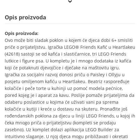
Opis proizvoda
Opis proizvoda:
Ovo može biti sladak poklon u kojem će djeca dobi 6+ smisliti
priče o prijateljstvu. Igračka LEGO® Friends Kafić u Heartlakeu
(42618) sastoji se od kafića i slastičarnice, tri LEGO Friends
lutkice i figure psa. U kompletu je i mnogo dodataka iz kafića
koji će potaknuti djevojčice i dječake na maštovitu igru.
Igračka za socijalni razvoj donosi priču o Paisley i Ollyju u
posjetu omiljenom kafiću u Heartlakeu. Beatriz raspoređuje
kolačiće i peče torte u kuhinji uz pomoć modela pećnice,
pored kojeg je i aparat za kavu. Poslije pomaže prijateljima da
odaberu poslastice u kojima će uživati vani pa sprema
kolačiće u kutiji i kreće u dostavu na skuteru. Pronađite još
rođendanskih poklona za djecu u liniji LEGO Friends, u kojoj ih
čeka mnogo priča o prijateljstvu (kompleti se prodaju
zasebno). Uz komplet dolazi aplikacija LEGO Builder za
intuitivno slaganje. U njoj djeca mogu približavati i okretati